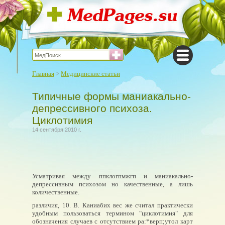
Главная
>
Медицинские статьи
Типичные формы маниакально-
депрессивного психоза.
Циклотимия
14 сентября 2010 г.
Усматривая между ппклогпмжгп и маниакально-
депрессивным психозом но качественные, а лишь
количественные.
различия, 10. В. Каниабих вес же считал практически
удобным пользоваться термином "циклотимия" для
обозначения случаев с отсутствием ра:*верп;утол карт