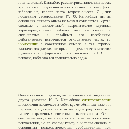
ним психоза.В. Канпабнх рассматривал циклотимию как
хроническое эндогенно-дегенеративное полиморфное
заболевание, краппе часто встречающееся. С ;:ги\г
последним ут-верждеинем ](). J3. Капнабпха мы па
основания личного опыта не можем согласиться. V]v:i\i
сходные с циклотимией невротические картины,
характеризующиеся лабильностью настроения и
склонностью к потайным его колебаниям,
действительно встречаются относительно часто, то
циклотимия
в собственном смысле, в тех строгих
клинических рамках, которые определяют ее в качестве
рудиментарной формы м ап пака л ьно-деп росс HBiioi о
психоза, наблюдается сравнительно редко.
Очень важно и подтверждается нашими наблюдениями
другое указание 10. В. Капнабпха:
симптоматология
циклотимии заключает в себе, кроме обычных явлении
циркулярной депрессии п акзальтацпл, ряд более ч.ш
.менее выраженных симптомов навязчивости. От и
симптомы могут импонировать в качестве проявления
психастении, но по своему генезу они тесно связаны с
основными психологическими особенностями тех