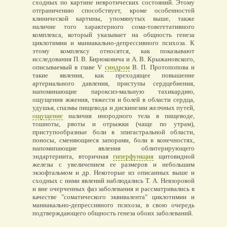
сходных по картине невротических состояний. Этому
отграничению способствует, кроме особенностей
клинической картины, упомянутых выше, также
наличие того характерного сома-товегетативного
комплекса, который указывает на общность генеза
циклотимии и маниакально-депрессивного психоза. К
этому комплексу относятся, как показывают
исследования П. В. Бирюковича и А. В. Крыжановского,
описываемый в главе V
синдром
В. П. Протопопова и
такие явления, как преходящее повышение
артериального давления, приступы сердцебиения,
напоминающие пароксиз-мальную тахикардию,
ощущения жжения, тяжести и болей в области сердца,
удушья, спазмы пищевода и дискинезии желчных путей,
ощущение
наличия инородного тела в пищеводе,
тошноты, рвоты и отрыжки (чаще по утрам),
приступообразные боли в эпигастральной области,
поносы, сменяющиеся запорами, боли в конечностях,
напомипающие явления облитерирующего
эндартериита, вторичная
гиперфункция
щитовидной
железы с увеличением ее размеров и небольшим
экзофтальмом и др. Некоторые из описанных выше и
сходных с ними явлений наблюдались Т. А. Невзоровой
и вне очерченных фаз заболевания и рассматривались в
качестве "соматического эквивалента" циклотимии и
маниакально-депрессивного психоза, в свою очередь
подтверждающего общность генеза обоих заболеваний.