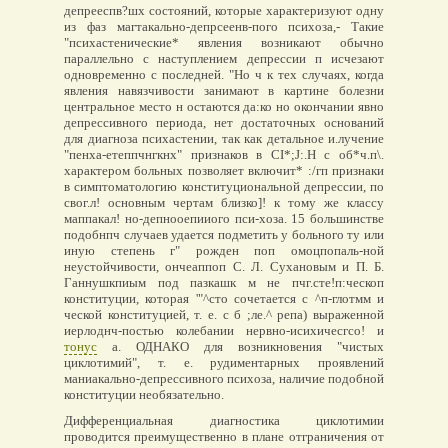
депрееспв?шх состояний, которые характеризуют одну
из фаз магтакально-депрсеенв-пого психоза,- Такие
"психастенические* явления возникают обычно
параллельно с наступлением депрессии п исчезают
одновременно с последней. "Но ч к тех случаях, когда
явления навязчивости занимают в картине болезни
центральное место н остаются да:ко но окончании явно
депрессивного периода, нет достаточных оснований
для диагноза психастении, так как детальное и.лучение
"пенха-етеппчнгкнх" признаков в CI*;J:.H с об*ч.п\.
характером больных позволяет включит* :/гп признаки
в симптоматологию конституциональной депрессии, по
свог.л! основным чертам близко]! к тому же классу
маппакал! но-депнооепииого пси-хоза. 15 большинстве
подобнпч случаев удается подметить у больного ту или
иную степень г" рожден поп омоцпопаль-ной
неустойчивости, ончеаппоп С. Л. Сухановым и П. Б.
Ганнушкпиым под пазкашк м не пчг.сте!п:ческоп
конституции, которая '"^сто сочетается с ^п-глотмм и
ческой конституцией, т. е. с б ;ле.^ репа) выраженной
иерлоднч-постью колебании нервно-исихичесгсо! и
тонус
а. ОДНАКО для возникновения "чистых
циклотимий", т. е. рудиментарных проявлений
маниакально-депрессивного психоза, наличие подобной
конституции необязательно.
Дифференциальная диагностика циклотимии
проводится преимущественно в плане отграничения от