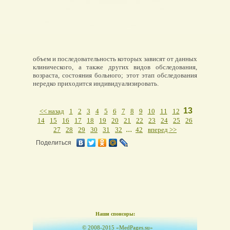
объем и последовательность которых зависят от данных
клинического, а также других видов обследования,
возраста, состояния больного; этот этап обследования
нередко приходится индивидуализировать.
13
<< назад
1
2
3
4
5
6
7
8
9
10
11
12
14
15
16
17
18
19
20
21
22
23
24
25
26
...
27
28
29
30
31
32
42
вперед >>
Поделиться
Наши спонсоры:
© 2008-2015 «MedPages.su»