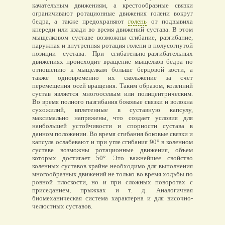
качательным движениям, а крестообразные связки
ограничивают ротационные движения голени вокруг
бедра, а также предохраняют
голень
от подвывиха
кпереди или кзади во время движений сустава. В этом
мыщелковом суставе возможны сгибание, разгибание,
наружная и внутренняя ротация голени в полусогнутой
позиции сустава. При сгибательно-разгибательных
движениях происходит вращение мыщелков бедра по
отношению к мыщелкам больше берцовой кости, а
также одновременно их скольжение за счет
перемещения осей вращения. Таким образом, коленний
сустав является многоосевым или полицентрическим.
Во время полного пазгибания боковые связки и волокна
сухожилий, вплетенные в суставную капсулу,
максимально напряжены, что создает условия для
наибольшей устойчивости и спорности сустава в
данном положении. Во время сгибания боковые связки и
капсула ослабевают и при угле сгибания 90° в коленном
суставе возможны ротационные движения, объем
которых достигает 50°. Это важнейшее свойство
коленных суставов крайне необходимо для выполнения
многообразных движений не только во время ходьбы по
ровной плоскости, но и при сложных поворотах с
приседанием, прыжках и т. д. Аналогичная
биомеханическая система характерна и для височно-
челюстных суставов.