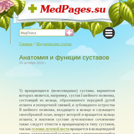
Главная
>
Медицинские статьи
Анатомия и функции суставов
10 октября 2010 г.
5) вращающиеся (колесовидные) суставы, вариантом
которых является, например, сустав I шейного позвонка,
состоящий из кольца, образованного передней дугой
атланта и поперечной связкой, и зубовидного остростка
II шейного позвонка, входящего в кольцо и служащего
своеобразной осью, вокруг которой и вращается кольцо
атланта; в локтевом суставе лучелоктевое сочленение
также следует отнести к вращающемуся типу суставов,
так как
головка лучевой кости
вращается в кольцевидной
связке, охватывающей головку луча и прикрепляющейся