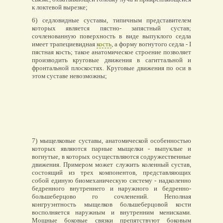
к локтевой вырезке;
6) седловидные суставы, типичным представителем
которых является пястно- запястный сустав;
сочленованную поверхность в виде выпуклого седла
имеет трапециевидная
кость
, а форму вогнутого седла - I
пястная кость; такое анатомическое строение позволяет
производить круговые движения в сагиттальной и
фронтальной плоскостях. Круговые движения по оси в
этом суставе невозможны;
7) мыщелковые суставы, анатомической особенностью
которых являются парные мыщелки - выпуклые и
вогнутые, в которых осуществляются содружественные
движения. Примером может служить коленный сустав,
состоящий из трех компонентов, представляющих
собой единую биомеханическую систему - надколенно
бедренного внутреннего и наружного и бедренно-
большеберцово го сочленений. Неполная
конгруэнтность мыщелков большеберцовой кости
восполняется наружным и внутренним менисками.
Мощные боковые связки препятствуют боковым