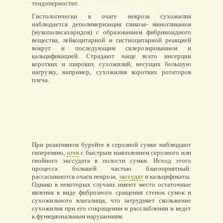
тендопериостит.
Гистологически в очаге некроза сухожилия
наблюдается деполимеризация гликоза- миногликанов
(мукополисахаридов) с образованием фибриноидного
вещества, лейкоцитарной и гистиоцитарной реакцией
вокруг и последующим склерозированием и
кальцификацией. Страдают чаще всего инсерции
коротких и широких сухожилий, несущих большую
нагрузку, например, сухожилия коротких ротаторов
плеча.
При реактивном бурейте в серозной сумке наблюдают
гиперемию,
отек
с быстрым накоплением серозного или
гнойного экссудата в полости сумки. Исход этого
процесса большей частью благоприятный:
рассасываются очаги некроза,
экссудат
и кальцификаты.
Однако в некоторых случаях имеют место остаточные
явления в виде фиброзного сращения стенок сумок и
сухожильного влагалища, что затрудняет скольжение
сухожилия при его сокращении и расслаблении и ведет
к функциональным нарушениям.