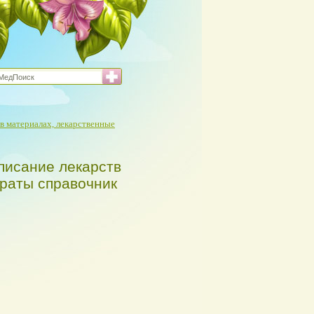
в материалах, лекарственные
писание лекарств
араты справочник