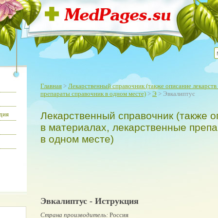
Главная
>
Лекарственный справочник (также описание лекарств 
препараты справочник в одном месте)
>
Э
> Эвкалиптус
Лекарственный справочник (также о
дия
в материалах, лекарственные преп
в одном месте)
Эвкалиптус - Иструкция
Страна производитель:
Россия