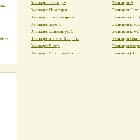
Эхинацин ликвидум
Эхинацея-Э
иях
Эхинацея-Парафарм
Эхинацея-Гале
Эхинацея с желтокорнем
Эхинацея пурп
Эхинацея плюс С
Эхинацея комп
Эхинацея композитум С
Эхинацея комб
Эхинацея и золотой корень
Эхинацея Гекса
обиле
Эхинацея Вилар
Эхинацея блед
Эхинацея /Астрагал/ Рейши
Эхинацея (Эхин