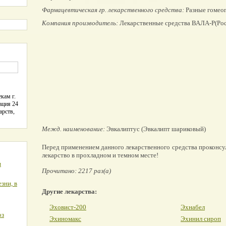
Фармацевтическая гр. лекарственного средства:
Разные гомеоп
Компания производитель:
Лекарственные средства ВАЛА-Р(Рос
кам г.
ация 24
арств,
Межд. наименование:
Эвкалиптус (Эвкалипт шариковый)
Перед применением данного лекарственного средства проконсу
лекарство в прохладном и темном месте!
я
Прочитано: 2217 раз(а)
зни, в
Другие лекарства:
Эховист-200
Эхнабел
оз
Эхиномакс
Эхинил сироп