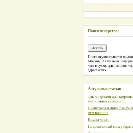
Поиск лекарства:
Поиск осуществляется по апте
Москвы. Актуальная информ
часа в сутки: цен, наличия лек
адреса аптек.
Актульные статьи:
Так ли вреден для здоровь
мобильный телефон?
Симптомы и признаки боле
чем разница
Камни лечат
Подошвенный гиперкерат