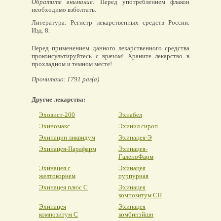
Обратите внимание:
Перед употреблением флакон
необходимо взболтать.
Литература: Регистр лекарственных средств России.
Изд. 8.
Перед применением данного лекарственного средства
проконсультируйтесь с врачом! Храните лекарство в
прохладном и темном месте!
Прочитано: 1791 раз(а)
Другие лекарства:
Эховист-200
Эхнабел
Эхиномакс
Эхинил сироп
Эхинацин ликвидум
Эхинацея-Э
Эхинацея-Парафарм
Эхинацея-
ГаленоФарм
Эхинацея с
Эхинацея
желтокорнем
пурпурная
Эхинацея плюс С
Эхинацея
композитум СН
Эхинацея
Эхинацея
композитум С
комбинэйшн