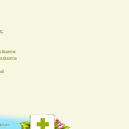
ПС
я формула
я формула
таб
es.su»