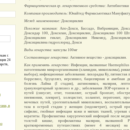
Фармацевтическая гр. лекарственного средства:
Антибиотики 
Компания производитель:
Юнайтед Фармасьютикал Мануфакту
Межд. наименование:
Доксициклин
Похожие названия:
Апо-Докси, Бассадо, Вибрамицин, Докса
Доксидар 100, Доксилан, Доксициклин, Доксициклин 100 Шт
Доксициклин гиклат, Доксициклин Никомед, Доксицикли
Доксициклина гидрохлорид, Докси
Виды лекарства:
капсулы 100мг
кам г.
Составляющие лекарства:
Активное вещество - доксициклин.
ация 24
арств,
Как применять лекарство:
Инфекции, вызванные Haemophilus 
патогенными микроорганизмами (хламидии, микоплазмы), рикке
выбора); инфекционные заболевания: лихорадка Ку, пятнистая л
боррелиоз, бруцеллез, иерсиниоз, бациллярная и амебная ди
болезнь Лайма (I стадия), актиномикоз, малярия, лептос
гранулоцитарный эрлихиоз и др.; заболевания ЛОР-органов 
путей (синусит, отит, тонзиллит, острый бронхит, обостр
я
пневмонии, плеврит), холецистит, холангит, перитонит, пр
мочевых путей, урогенитальный микоплазмоз, воспалительны
зни, в
таза в острой стадии у женщин (эндометрит), острый прос
сифилис, гнойные инфекции кожи и мягких тканей, угревая 
кератиты. Профилактика хирургический инфекций после меди
толстой кишке, профилактика малярии, вызванной Pl
оз
кратковременных путешествиях (менее 4 месяцев) на 
резистентность плазмодия к хлорохину и/или пириметамин-сул