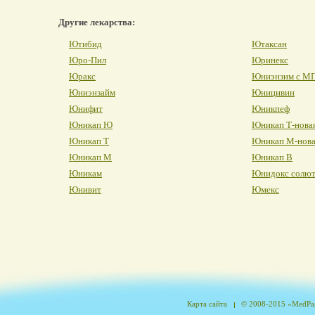
Другие лекарства:
Ютибид
Ютаксан
Юро-Пил
Юринекс
Юракс
Юниэнзим с М
Юниэнзайм
Юницивин
Юнифит
Юникпеф
Юникап Ю
Юникап Т-нова
Юникап Т
Юникап М-нова
Юникап М
Юникап В
Юникам
Юнидокс солю
Юнивит
Юмекс
Карта сайта
© 2008-2015 «MedPag