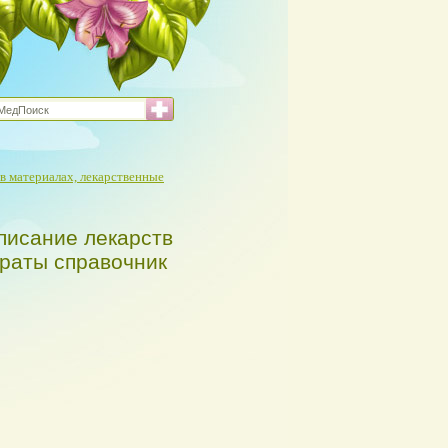
в материалах, лекарственные
писание лекарств
араты справочник