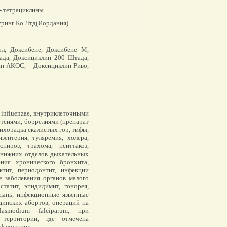
- тетрациклины
ринг Ко Лтд(Иордания)
л, Доксибене, Доксибене М,
ада, Доксициклин 200 Штада,
н-АКОС, Доксициклин-Риво,
influenzae, внутриклеточными
тсиями, боррелиями (препарат
ихорадка скалистых гор, тифы,
зентерия, туляремия, холера,
пироз, трахома, пситтакоз,
и нижних отделов дыхательных
ения хронического бронхита,
октит, периодонтит, инфекции
е заболевания органов малого
татит, эпидидимит, гонорея,
сыпь, инфекционные язвенные
цинских абортов, операций на
asmodium falciparum, при
территории, где отмечена
ьфадоксину.