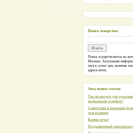
Поиск лекарства:
Поиск осуществляется по апте
Москвы. Актуальная информ
часа в сутки: цен, наличия лек
адреса аптек.
Актульные статьи:
Так ли вреден для здоровь
мобильный телефон?
Симптомы и признаки боле
чем разница
Камни лечат
Подошвенный гиперкерат