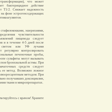
отрансформации), что может
ет бактерицидное действие
ет T1/2. Снижает надежность
 на фоне эстрогенсодержащих
тикоагулянтов.
 стафилококками, эшерихиями,
ределения чувствительности
язвлений пищевода следует
я и в течение 4-5 дней после
ым светом или УФ лучами
т регулярно контролировать
иональные печеночные пробы,
ропе сульфиты могут вызывать
тупов бронхиальной астмы. При
зачаточных средств следует
ь ее метод. Возможно ложное
 флюоресцентным методом. При
льно получавших доксициклин,
ния ткани в микропрепаратах.
льтируйтесь с врачом! Храните