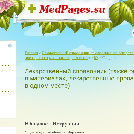
Главная
>
Лекарственный справочник (также описание лекарств 
препараты справочник в одном месте)
>
Ю
> Юнидокс
Лекарственный справочник (также о
дия
в материалах, лекарственные преп
в одном месте)
Юнидокс - Иструкция
Страна производитель:
Иордания