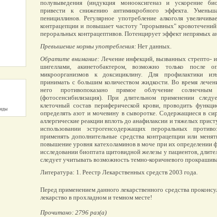
полувыведения (индукция монооксигеназ и ускорение би
привести к снижению антимикробного эффекта. Уменьша
пенициллинов. Регулярное употребление алкоголя увеличива
контрацепции и повышает частоту "прорывных" кровотечений
пероральных контрацептивов. Потенцирует эффект непрямых ан
Превышение нормы употребления:
Нет данных.
Обратите внимание:
Лечение инфекций, вызванных стрепто- и
шигеллами, акинетобактером, возможно только после оп
микроорганизмов к доксициклину. Для профилактики изъ
принимать с большим количеством жидкости. Во время лечени
него противопоказано прямое облучение солнечн
(фотосенсибилизация). При длительном применении следуе
клеточный состав периферической крови, проводить функц
унды
определять азот и мочевину в сыворотке. Содержащиеся в си
аллергические реакции вплоть до анафилаксии и тяжелых прис
использовании эстрогенсодержащих пероральных противо
применять дополнительные средства контрацепции или менят
повышение уровня катехоламинов в моче при их определении
исследовании биоптата щитовидной железы у пациентов, длите
следует учитывать возможность темно-коричневого прокрашива
Литература: 1. Реестр Лекарственных средств 2003 года.
Перед применением данного лекарственного средства проконсу
лекарство в прохладном и темном месте!
Прочитано: 2796 раз(а)