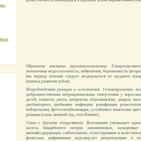
иях
обиле
Обратите внимание (противопоказания):
Гиперчувствител
печеночная недостаточность, лейкопения, беременность (втора
(на период лечения следует воздержаться от грудного вска
(период развития зубов).
Непредвиденная реакция и осложнения:
Головокружение, пот
доброкачественная интракраниальная гипертензия у взрослы
детей, тошнота, рвота, анорексия, абдоминалгии, диарея, запор
дисбактериоз, грибковые инфекции, реинфекции резистент
нейтропения, фотосенсибилизация, устойчивое изменение цвет
реакции (сыпь, кожный зуд, отек Квинке).
Связь с другими лекарствами:
Всасывание уменьшает одно
железа, бикарбоната натрия, алюминиевых, кальциевых
магнийсодержащих слабительных, холестирамина и колестипола
фенитоин, рифампицин редуцируют концентрацию в п