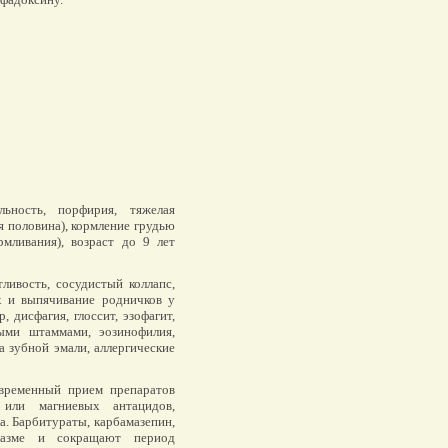
ьность, порфирия, тяжелая
я половина), кормление грудью
рмливания), возраст до 9 лет
ливость, сосудистый коллапс,
х и выпячивание родничков у
, дисфагия, глоссит, эзофагит,
ными штаммами, эозинофилия,
а зубной эмали, аллергические
временный прием препаратов
 или магниевых антацидов,
. Барбитураты, карбамазепин,
лазме и сокращают период