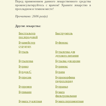
Перед применением данного лекарственного средства
проконсультируйтесь с врачом! Храните лекарство в
прохладном и темном месте!
Прочитано: 2606 раз(а)
Другие лекарства:
Бюстгальтер
Быструмгель
послеродовой
Бушмейстер
Буфенокс
сурукуку
Бутыль
Бутылочка для
детского питания
Бутылочка
Бутылка для крови
Бурнил
Буринекс
Бурдок-С
Бурана
Бупресик
Бупренорфина
гидрохлорид
Бупремен
Бупранал
Бупикаин
Бумага
фильтровальная
Бумага туалетная
Бумага пергаментная