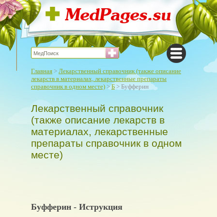
Главная
>
Лекарственный справочник (также описание
лекарств в материалах, лекарственные препараты
справочник в одном месте)
>
Б
> Буфферин
Лекарственный справочник
(также описание лекарств в
материалах, лекарственные
препараты справочник в одном
месте)
Буфферин - Иструкция