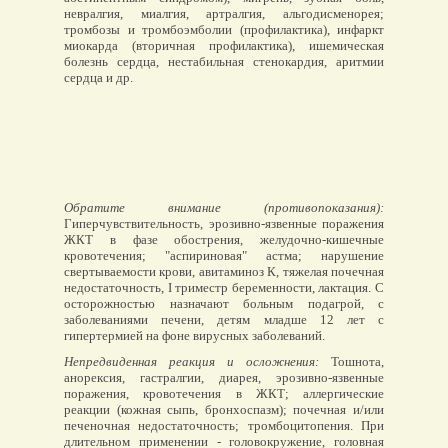
невралгия, миалгия, артралгия, альгодисменорея;
тромбозы и тромбоэмболии (профилактика), инфаркт
миокарда (вторичная профилактика), ишемическая
болезнь сердца, нестабильная стенокардия, аритмии
сердца и др.
Обратите внимание (противопоказания):
Гиперчувствительность, эрозивно-язвенные поражения
ЖКТ в фазе обострения, желудочно-кишечные
кровотечения; "аспириновая" астма; нарушение
свертываемости крови, авитаминоз К, тяжелая почечная
недостаточность, I триместр беременности, лактация. С
осторожностью назначают больным подагрой, с
заболеваниями печени, детям младше 12 лет с
гипертермией на фоне вирусных заболеваний.
Непредвиденная реакция и осложнения:
Тошнота,
анорексия, гастралгии, диарея, эрозивно-язвенные
поражения, кровотечения в ЖКТ; аллергические
реакции (кожная сыпь, бронхоспазм); почечная и/или
печеночная недостаточность; тромбоцитопения. При
длительном применении - головокружение, головная