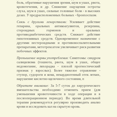
боль, обратимые нарушения зрения, шум в ушах, рвота,
кровотечения, и др. Снижение ощущения остроты
слуха, шум в ушах, сильные головные боли - в высоких
дозах. У предрасположенных больных - бронхоспазм.
Связь с другими лекарствами:
Усиливает действие
гепарина, оральных антикоагулянтов, резерпина,
стероидных гормонов и оральных
противодиабетических средств. Снижает действие
гипотензивных средств. Одновременное назначение с
другими нестероидными и противовоспалительными
препаратами, метотрексатом увеличивает риск развития
побочных эффектов.
Превышение нормы употребления:
Симптомы: синдром
салицилизма (тошнота, рвота, шум в ушах, общее
недомогание, лихорадка - плохой прогностический
признак у взрослых). Более тяжелое отравление -
ступор, судороги и кома, некардиогенный отек легких,
нарушение кислотно-щелочного состояния, п
Обратите внимание:
За 5-7 суток до хирургического
вмешательства необходимо отменить прием (для
уменьшения кровоточивости в ходе операции и в
послеоперационном периоде). Во время длительной
терапии рекомендуется регулярно производить анализ
крови и исследовать кал на скрытую кровь.