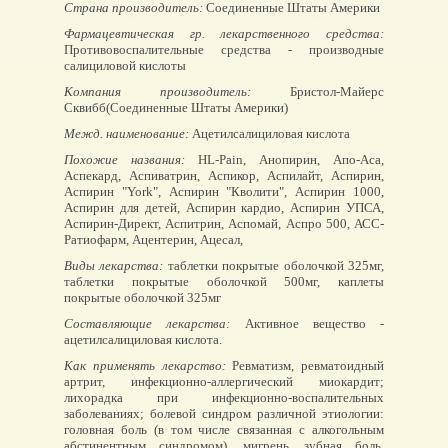
Страна производитель:
Соединенные Штаты Америки
Фармацевтическая гр. лекарственного средства:
Противовоспалительные средства - производные
салициловой кислоты
Компания производитель:
Бристол-Майерс
Сквибб(Соединенные Штаты Америки)
Межд. наименование:
Ацетилсалициловая кислота
Похожие названия:
HL-Pain, Анопирин, Апо-Аса,
Аспекард, Аспиватрин, Аспикор, Аспилайт, Аспирин,
Аспирин "York", Аспирин "Кволити", Аспирин 1000,
Аспирин для детей, Аспирин кардио, Аспирин УПСА,
Аспирин-Директ, Аспитрин, Аспомай, Аспро 500, АСС-
Ратиофарм, Ацентерин, Ацесал,
Виды лекарства:
таблетки покрытые оболочкой 325мг,
таблетки покрытые оболочкой 500мг, каплеты
покрытые оболочкой 325мг
Составляющие лекарства:
Активное вещество -
ацетилсалициловая кислота.
Как применять лекарство:
Ревматизм, ревматоидный
артрит, инфекционно-аллергический миокардит;
лихорадка при инфекционно-воспалительных
заболеваниях; болевой синдром различной этиологии:
головная боль (в том числе связанная с алкогольным
абстинентным синдромом), мигрень, зубная боль,