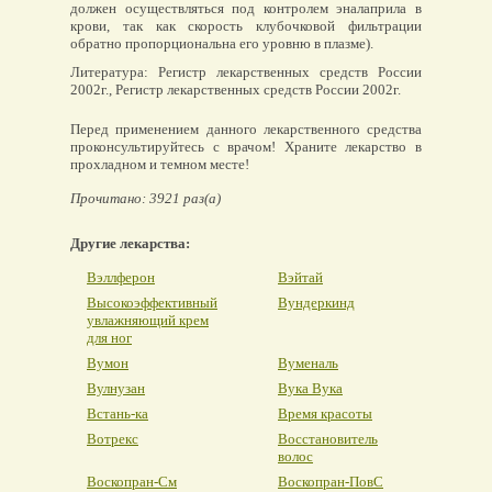
должен осуществляться под контролем эналаприла в
крови, так как скорость клубочковой фильтрации
обратно пропорциональна его уровню в плазме).
Литература: Регистр лекарственных средств России
2002г., Регистр лекарственных средств России 2002г.
Перед применением данного лекарственного средства
проконсультируйтесь с врачом! Храните лекарство в
прохладном и темном месте!
Прочитано: 3921 раз(а)
Другие лекарства:
Вэллферон
Вэйтай
Высокоэффективный
Вундеркинд
увлажняющий крем
для ног
Вумон
Вуменаль
Вулнузан
Вука Вука
Встань-ка
Время красоты
Вотрекс
Восстановитель
волос
Воскопран-См
Воскопран-ПовС