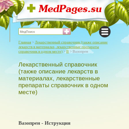
Главная
>
Лекарственный справочник (также описание
лекарств в материалах, лекарственные препараты
справочник в одном месте)
>
В
> Вазопрен
Лекарственный справочник
(также описание лекарств в
материалах, лекарственные
препараты справочник в одном
месте)
Вазопрен - Иструкция