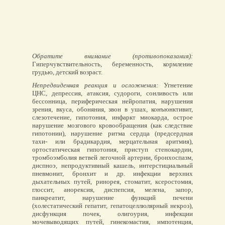
Обратите внимание (противопоказания):
Гиперчувствительность, беременность, кормление
грудью, детский возраст.
Непредвиденная реакция и осложнения:
Угнетение
ЦНС, депрессия, атаксия, судороги, сонливость или
бессонница, периферическая нейропатия, нарушения
зрения, вкуса, обоняния, звон в ушах, конъюнктивит,
слезотечение, гипотония, инфаркт миокарда, острое
нарушение мозгового кровообращения (как следствие
гипотонии), нарушение ритма сердца (предсердная
тахи- или брадикардия, мерцательная аритмия),
ортостатическая гипотония, приступ стенокардии,
тромбоэмболия ветвей легочной артерии, бронхоспазм,
диспноэ, непродуктивный кашель, интерстициальный
пневмонит, бронхит и др. инфекции верхних
дыхательных путей, ринорея, стоматит, ксеростомия,
глоссит, анорексия, диспепсия, мелена, запор,
панкреатит, нарушение функций печени
(холестатический гепатит, гепатоцеллюлярный некроз),
дисфункция почек, олигоурия, инфекции
мочевыводящих путей, гинекомастия, импотенция,