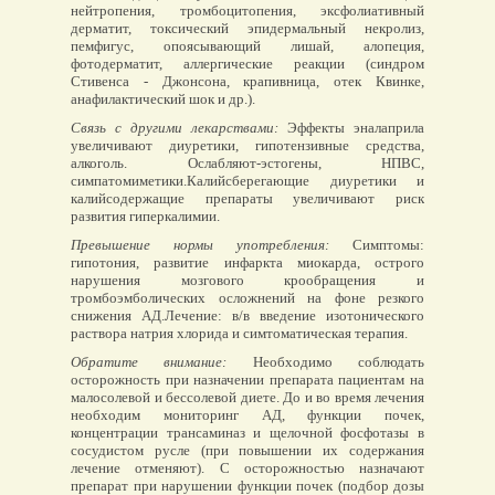
нейтропения, тромбоцитопения, эксфолиативный
дерматит, токсический эпидермальный некролиз,
пемфигус, опоясывающий лишай, алопеция,
фотодерматит, аллергические реакции (синдром
Стивенса - Джонсона, крапивница, отек Квинке,
анафилактический шок и др.).
Связь с другими лекарствами:
Эффекты эналаприла
увеличивают диуретики, гипотензивные средства,
алкоголь. Ослабляют-эстогены, НПВС,
симпатомиметики.Калийсберегающие диуретики и
калийсодержащие препараты увеличивают риск
развития гиперкалимии.
Превышение нормы употребления:
Симптомы:
гипотония, развитие инфаркта миокарда, острого
нарушения мозгового крообращения и
тромбоэмболических осложнений на фоне резкого
снижения АД.Лечение: в/в введение изотонического
раствора натрия хлорида и симтоматическая терапия.
Обратите внимание:
Необходимо соблюдать
осторожность при назначении препарата пациентам на
малосолевой и бессолевой диете. До и во время лечения
необходим мониторинг АД, функции почек,
концентрации трансаминаз и щелочной фосфотазы в
сосудистом русле (при повышении их содержания
лечение отменяют). С осторожностью назначают
препарат при нарушении функции почек (подбор дозы