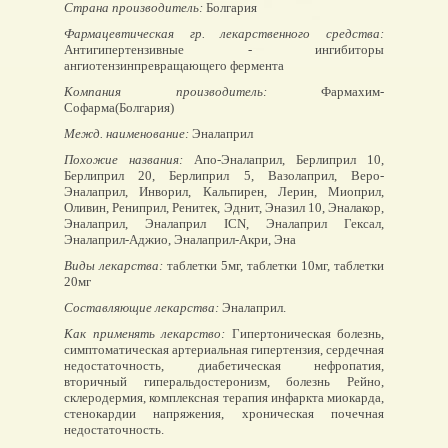
Страна производитель:
Болгария
Фармацевтическая гр. лекарственного средства:
Антигипертензивные - ингибиторы
ангиотензинпревращающего фермента
Компания производитель:
Фармахим-
Софарма(Болгария)
Межд. наименование:
Эналаприл
Похожие названия:
Апо-Эналаприл, Берлиприл 10,
Берлиприл 20, Берлиприл 5, Вазолаприл, Веро-
Эналаприл, Инворил, Кальпирен, Лерин, Миоприл,
Оливин, Рениприл, Ренитек, Эднит, Эназил 10, Эналакор,
Эналаприл, Эналаприл ICN, Эналаприл Гексал,
Эналаприл-Аджио, Эналаприл-Акри, Эна
Виды лекарства:
таблетки 5мг, таблетки 10мг, таблетки
20мг
Составляющие лекарства:
Эналаприл.
Как применять лекарство:
Гипертоническая болезнь,
симптоматическая артериальная гипертензия, сердечная
недостаточность, диабетическая нефропатия,
вторичный гиперальдостеронизм, болезнь Рейно,
склеродермия, комплексная терапия инфаркта миокарда,
стенокардии напряжения, хроническая почечная
недостаточность.