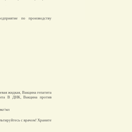
дприятие по производству
вая жидкая, Вакцина гепатита
тита В ДНК, Вакцина против
кг/мл
льтируйтесь с врачом! Храните