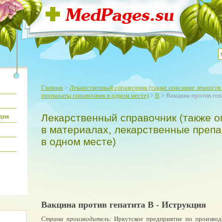
Главная
>
Лекарственный справочник (также описание лекарств 
препараты справочник в одном месте)
>
В
> Вакцина против геп
Лекарственный справочник (также о
дия
в материалах, лекарственные преп
в одном месте)
Вакцина против гепатита В - Иструкция
Страна производитель:
Иркутское предприятие по производ