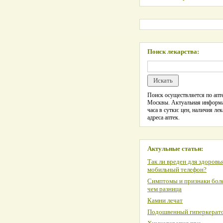
Поиск лекарства:
Поиск осуществляется по апте
Москвы. Актуальная информ
часа в сутки: цен, наличия лек
адреса аптек.
Актульные статьи:
Так ли вреден для здоровь
мобильный телефон?
Симптомы и признаки боле
чем разница
Камни лечат
Подошвенный гиперкерат