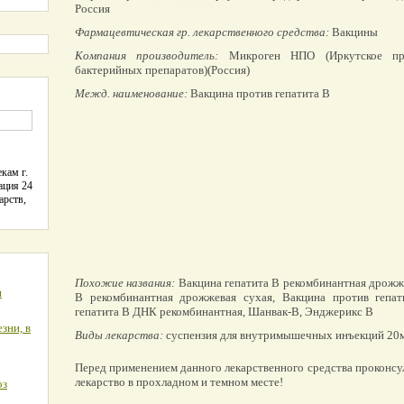
Россия
Фармацевтическая гр. лекарственного средства:
Вакцины
Компания производитель:
Микроген НПО (Иркутское пре
бактерийных препаратов)(Россия)
Межд. наименование:
Вакцина против гепатита В
кам г.
ация 24
арств,
Похожие названия:
Вакцина гепатита В рекомбинантная дрожже
я
В рекомбинантная дрожжевая сухая, Вакцина против гепа
гепатита В ДНК рекомбинантная, Шанвак-В, Энджерикс В
зни, в
Виды лекарства:
суспензия для внутримышечных инъекций 20м
Перед применением данного лекарственного средства проконсу
лекарство в прохладном и темном месте!
оз