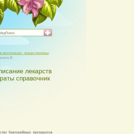
в материалах, лекарственные
атита В
писание лекарств
араты справочник
ству бактерийных препаратов