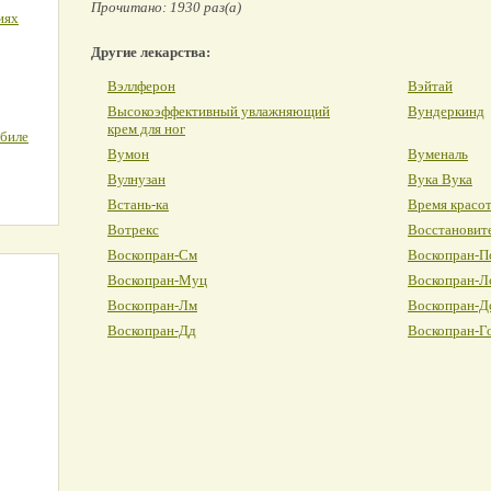
Прочитано: 1930 раз(а)
иях
Другие лекарства:
Вэллферон
Вэйтай
Высокоэффективный увлажняющий
Вундеркинд
крем для ног
обиле
Вумон
Вуменаль
Вулнузан
Вука Вука
Встань-ка
Время красо
Вотрекс
Восстановите
Воскопран-См
Воскопран-П
Воскопран-Муц
Воскопран-Л
Воскопран-Лм
Воскопран-Д
Воскопран-Дд
Воскопран-Г