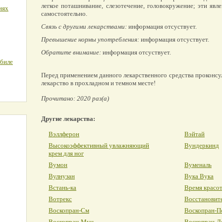
легкое поташнивание, слезотечение, головокружение; эти яв
иях
самостоятельно.
Связь с другими лекарствами:
информация отсуствует.
Превышение нормы употребления:
информация отсуствует.
Обратите внимание:
информация отсуствует.
обиле
Перед применением данного лекарственного средства проконсу
лекарство в прохладном и темном месте!
Прочитано: 2020 раз(а)
Другие лекарства:
Вэллферон
Вэйтай
Высокоэффективный увлажняющий
Вундеркинд
крем для ног
Вумон
Вуменаль
Вулнузан
Вука Вука
Встань-ка
Время красо
Вотрекс
Восстановите
Воскопран-См
Воскопран-П
Воскопран-Муц
Воскопран-Л