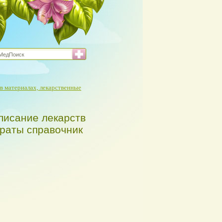
в материалах, лекарственные
писание лекарств
араты справочник