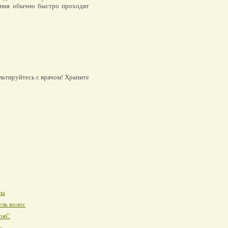
ления обычно быстро проходят
льтируйтесь с врачом! Храните
ты
ль волос
овС
с