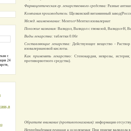
Фармацевтическая гр. лекарственного средства:
Разные антиан
Компания производитель:
Щелковский витаминный завод(Росси
Межд. наименование:
Ментол+Ментил изовалериат
Похожие названия:
Валидол, Валидол с глюкозой, Валидол-Н, 
Виды лекарства:
таблетки 0.06г
Составляющие лекарства:
Действующее вещество - Раствор
изовалериановой кислоты.
кам г.
Как применять лекарство:
Стенокардия, неврозы, истерия; 
ация 24
противорвотного средства).
арств,
я
зни, в
Обратите внимание (противопоказания):
информация отсуству
оз
Непредвиденная реакция и осложнения:
При приеме валидола 