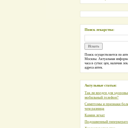
Поиск лекарства:
Поиск осуществляется по апте
Москвы. Актуальная информ
часа в сутки: цен, наличия лек
адреса аптек.
Актульные статьи:
Так ли вреден для здоровь
мобильный телефон?
Симптомы и признаки боле
чем разница
Камни лечат
Подошвенный гиперкерат