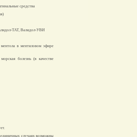
гинальные средства
я)
Валидол-ТАТ, Валидол-УВИ
 ментола в ментиловом эфире
морская болезнь (в качестве
ет.
в единичных случаях возможны