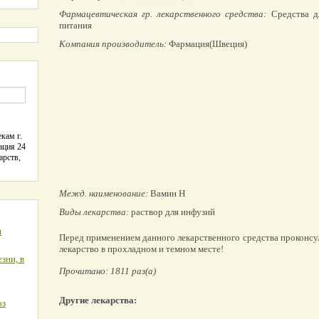
Фармацевтическая гр. лекарственного средства:
Средства дл
питания
Компания производитель:
Фармация(Швеция)
кам г.
ация 24
арств,
Межд. наименование:
Вамин Н
Виды лекарства:
раствор для инфузий
я
Перед применением данного лекарственного средства проконсу
лекарство в прохладном и темном месте!
зни, в
Прочитано: 1811 раз(а)
Другие лекарства:
оз