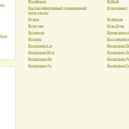
Вэллферон
Вэйтай
иях
Высокоэффективный увлажняющий
Вундеркинд
крем для ног
Вумон
Вуменаль
Вулнузан
Вука Вука
Встань-ка
Время красо
обиле
Вотрекс
Восстановите
Воскопран-См
Воскопран-П
Воскопран-Муц
Воскопран-Л
Воскопран-Лм
Воскопран-Д
Воскопран-Дд
Воскопран-Г