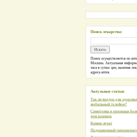
Поиск лекарства:
Поиск осуществляется по апте
Москвы. Актуальная информ
часа в сутки: цен, наличия лек
адреса аптек.
Актульные статьи:
Так ли вреден для здоровь
мобильный телефон?
Симптомы и признаки боле
чем разница
Камни лечат
Подошвенный гиперкерат