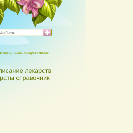
в материалах, лекарственные
писание лекарств
араты справочник