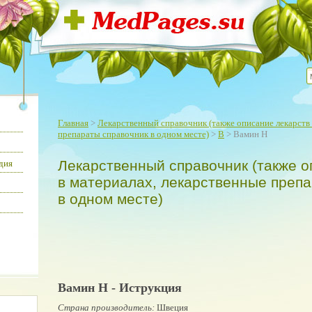
Главная
>
Лекарственный справочник (также описание лекарств 
препараты справочник в одном месте)
>
В
> Вамин Н
Лекарственный справочник (также о
дия
в материалах, лекарственные преп
в одном месте)
Вамин Н - Иструкция
Страна производитель:
Швеция