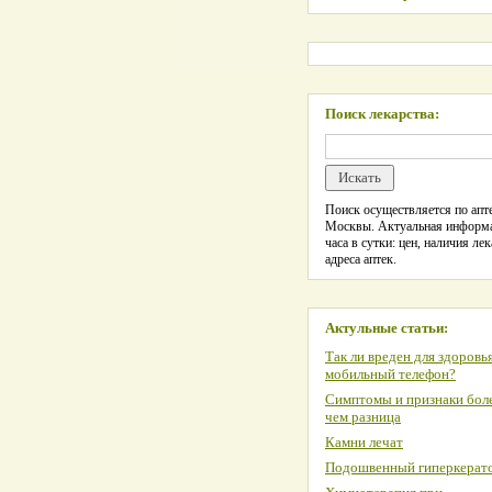
Поиск лекарства:
Поиск осуществляется по апте
Москвы. Актуальная информ
часа в сутки: цен, наличия лек
адреса аптек.
Актульные статьи:
Так ли вреден для здоровь
мобильный телефон?
Симптомы и признаки боле
чем разница
Камни лечат
Подошвенный гиперкерат