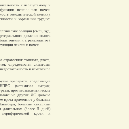
ительность к парацетамолу и
функции печени или почек.
ность гемолитической анемии).
енности и кормлении грудью:
гические реакции (сыпь, зуд,
артериального давления вплоть
боцитопения и агранулоцитоз).
ункции печени и почек.
о отравления: тошнота, рвота,
суток определяются симптомы
 недостаточность и коматозное
ругие препараты, содержащие
 НПВС (метамизол натрия,
тураты, противоэпилептические
ользование других ЛС должно
ем врача применяют у больных
Жильбера, больным сахарным
 длительном (более 5 дней)
 периферической крови и