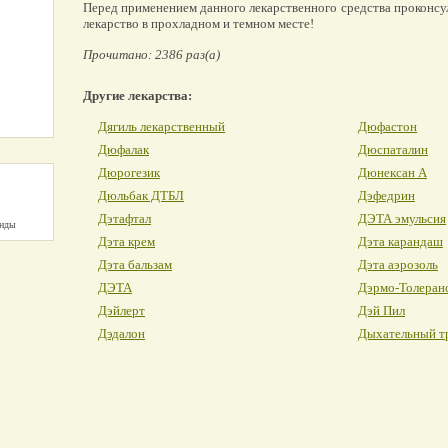
Перед применением данного лекарственного средства проконсу
лекарство в прохладном и темном месте!
Прочитано: 2386 раз(а)
Другие лекарства:
Дягиль лекарственный
Дюфастон
Дюфалак
Дюспаталин
Дюрогезик
Дюнексан А
Дюльбак ДТБЛ
Дэфедрин
Дэтафтал
ДЭТА эмульсия
унды
Дэта крем
Дэта карандаш
Дэта бальзам
Дэта аэрозоль
ДЭТА
Дэрмо-Толеран
Дэйлерт
Дэй Пил
Дэдалон
Дыхательный т