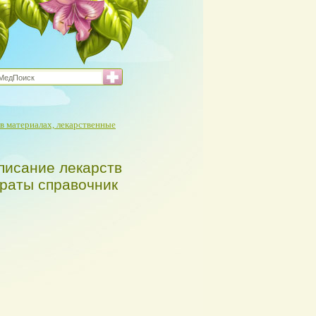
в материалах, лекарственные
писание лекарств
араты справочник