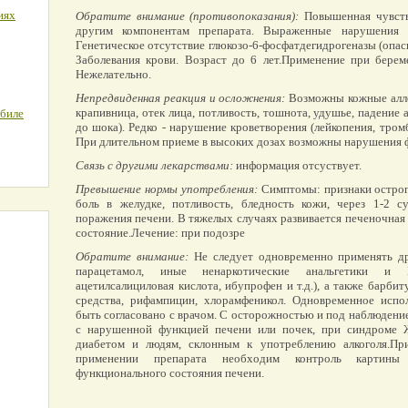
иях
Обратите внимание (противопоказания):
Повышенная чувств
другим компонентам препарата. Выраженные нарушения 
Генетическое отсутствие глюкозо-6-фосфатдегидрогеназы (опас
Заболевания крови. Возраст до 6 лет.Применение при берем
Нежелательно.
Непредвиденная реакция и осложнения:
Возможны кожные аллер
крапивница, отек лица, потливость, тошнота, удушье, падение 
обиле
до шока). Редко - нарушение кроветворения (лейкопения, тром
При длительном приеме в высоких дозах возможны нарушения ф
Связь с другими лекарствами:
информация отсуствует.
Превышение нормы употребления:
Симптомы: признаки острог
боль в желудке, потливость, бледность кожи, через 1-2 
поражения печени. В тяжелых случаях развивается печеночная
состояние.Лечение: при подозре
Обратите внимание:
Не следует одновременно применять д
парацетамол, иные ненаркотические анальгетики и
ацетилсалициловая кислота, ибупрофен и т.д.), а также барби
средства, рифампицин, хлорамфеникол. Одновременное исп
быть согласовано с врачом. С осторожностью и под наблюдени
с нарушенной функцией печени или почек, при синдроме 
диабетом и людям, склонным к употреблению алкоголя.При
применении препарата необходим контроль картины
функционального состояния печени.