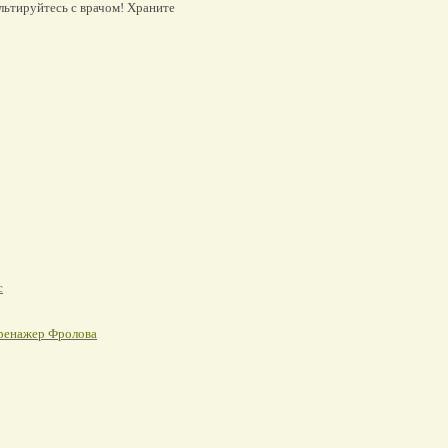
льтируйтесь с врачом! Храните
с
ренажер Фролова