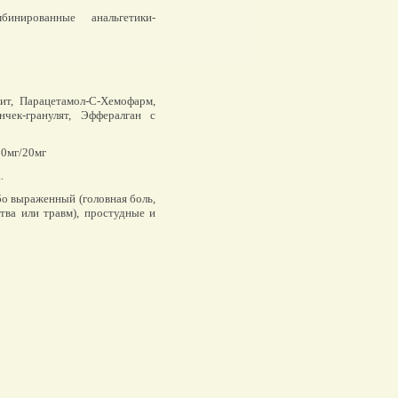
нированные анальгетики-
т, Парацетамол-С-Хемофарм,
чек-гранулят, Эффералган с
00мг/20мг
.
о выраженный (головная боль,
ства или травм), простудные и