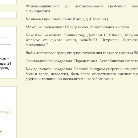
Фармацевтическая гр. лекарственного средства:
Комби
антипиретики
Компания производитель:
Крка д.д.(Словения)
Межд. наименование:
Парацетамол+Аскорбиновая кислота
Похожие названия:
Гриппостад, Далерон С Юниор, Мексави
Фервекс от сухого кашля, ФлюЗиОЗ, Цитрипан, Цитрипан
витамином C
Виды лекарства:
гранулят д/приготовления горячего напитка 5
кам г.
Составляющие лекарства:
Парацетамол+Аскорбиновая кислота
ация 24
арств,
Как применять лекарство:
Болевой синдром умеренно или слаб
боль в горле, невралгия, боль после оперативного вмешатель
другие инфекционно-воспалительные заболевания.
я
зни, в
оз