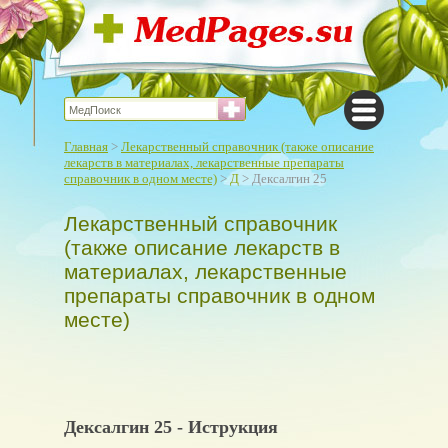
Главная
>
Лекарственный справочник (также описание
лекарств в материалах, лекарственные препараты
справочник в одном месте)
>
Д
> Дексалгин 25
Лекарственный справочник
(также описание лекарств в
материалах, лекарственные
препараты справочник в одном
месте)
Дексалгин 25 - Иструкция