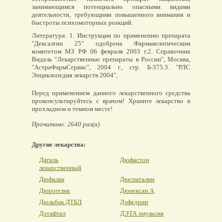
занимающимся потенциально опасными видами
деятельности, требующими повышенного внимания и
быстроты психомоторных реакций.
Литература: 1. Инструкция по применению препарата
"Дексалгин 25" одобрена Фармакологическим
комитетом МЗ РФ 06 февраля 2003 г.2. Справочник
Видаль "Лекарственные препараты в России", Москва,
"АстраФармСервис", 2004 г., стр. Б-375.3. "РЛС
Энциклопедия лекарств 2004",
Перед применением данного лекарственного средства
проконсультируйтесь с врачом! Храните лекарство в
прохладном и темном месте!
Прочитано: 2640 раз(а)
Другие лекарства:
Дягиль
Дюфастон
лекарственный
Дюфалак
Дюспаталин
Дюрогезик
Дюнексан А
Дюльбак ДТБЛ
Дэфедрин
Дэтафтал
ДЭТА эмульсия