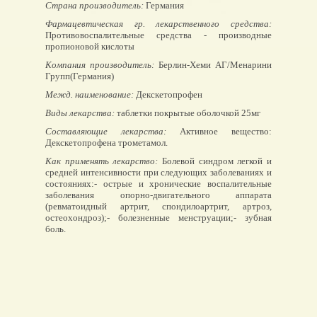
Страна производитель:
Германия
Фармацевтическая гр. лекарственного средства:
Противовоспалительные средства - производные
пропионовой кислоты
Компания производитель:
Берлин-Хеми АГ/Менарини
Групп(Германия)
Межд. наименование:
Декскетопрофен
Виды лекарства:
таблетки покрытые оболочкой 25мг
Составляющие лекарства:
Активное вещество:
Декскетопрофена трометамол.
Как применять лекарство:
Болевой синдром легкой и
средней интенсивности при следующих заболеваниях и
состояниях:- острые и хронические воспалительные
заболевания опорно-двигательного аппарата
(ревматоидный артрит, спондилоартрит, артроз,
остеохондроз);- болезненные менструации;- зубная
боль.