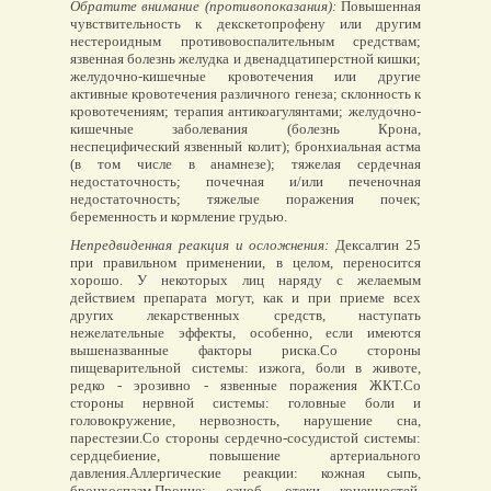
Обратите внимание (противопоказания):
Повышенная
чувствительность к декскетопрофену или другим
нестероидным противовоспалительным средствам;
язвенная болезнь желудка и двенадцатиперстной кишки;
желудочно-кишечные кровотечения или другие
активные кровотечения различного генеза; склонность к
кровотечениям; терапия антикоагулянтами; желудочно-
кишечные заболевания (болезнь Крона,
неспецифический язвенный колит); бронхиальная астма
(в том числе в анамнезе); тяжелая сердечная
недостаточность; почечная и/или печеночная
недостаточность; тяжелые поражения почек;
беременность и кормление грудью.
Непредвиденная реакция и осложнения:
Дексалгин 25
при правильном применении, в целом, переносится
хорошо. У некоторых лиц наряду с желаемым
действием препарата могут, как и при приеме всех
других лекарственных средств, наступать
нежелательные эффекты, особенно, если имеются
вышеназванные факторы риска.Со стороны
пищеварительной системы: изжога, боли в животе,
редко - эрозивно - язвенные поражения ЖКТ.Со
стороны нервной системы: головные боли и
головокружение, нервозность, нарушение сна,
парестезии.Со стороны сердечно-сосудистой системы:
сердцебиение, повышение артериального
давления.Аллергические реакции: кожная сыпь,
бронхоспазм.Прочие: озноб, отеки конечностей,