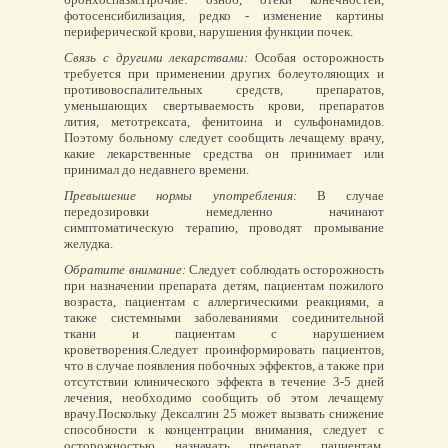
фотосенсибилизация, редко - изменение картины
периферической крови, нарушения функции почек.
Связь с другими лекарствами:
Особая осторожность
требуется при применении других болеутоляющих и
противовоспалительных средств, препаратов,
уменьшающих свертываемость крови, препаратов
лития, метотрексата, фенитоина и сульфонамидов.
Поэтому больному следует сообщить лечащему врачу,
какие лекарственные средства он принимает или
принимал до недавнего времени.
Превышение нормы употребления:
В случае
передозировки немедленно начинают
симптоматическую терапию, проводят промывание
желудка.
Обратите внимание:
Следует соблюдать осторожность
при назначении препарата детям, пациентам пожилого
возраста, пациентам с аллергическими реакциями, а
также системными заболеваниями соединительной
ткани и пациентам с нарушением
кроветворения.Следует проинформировать пациентов,
что в случае появления побочных эффектов, а также при
отсутствии клинического эффекта в течение 3-5 дней
лечения, необходимо сообщить об этом лечащему
врачу.Поскольку Дексалгин 25 может вызвать снижение
способности к концентрации внимания, следует с
осторожностью назначать препарат пациентам,