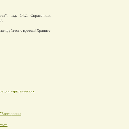
ва", изд. 14.2. Справочник
од.
льтируйтесь с врачом! Храните
рации наркотических
 "Расторопша
ульта