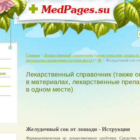
Главная
>
Лекарственный справочник (также описание лекарств 
препараты справочник в одном месте)
>
Ж
> Желудочный сок о
Лекарственный справочник (также о
дия
в материалах, лекарственные преп
в одном месте)
Желудочный сок от лошади - Иструкция
Фармацевтическая гр. лекарственного средства:
Средства, 