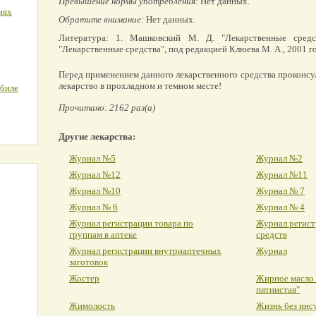
Превышение нормы употребления:
Нет данных.
иях
Обратите внимание:
Нет данных.
Литература: 1. Машковский М. Д. "Лекарственные средст
"Лекарственные средства", под редакцией Клюева М. А., 2001 г
Перед применением данного лекарственного средства проконсу
лекарство в прохладном и темном месте!
обиле
Прочитано: 2162 раз(а)
Другие лекарства:
Журнал №5
Журнал №2
Журнал №12
Журнал №11
Журнал №10
Журнал № 7
Журнал № 6
Журнал № 4
Журнал регистрации товара по
Журнал регист
группам в аптеке
средств
Журнал регистрации внутриаптечных
Журнал
заготовок
Жостер
Жирное масло
пятнистая"
Жимолость
Жизнь без инс