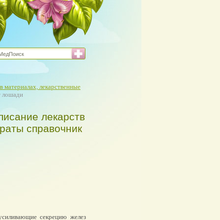
в материалах, лекарственные
т лошади
писание лекарств
араты справочник
усиливающие секрецию желез