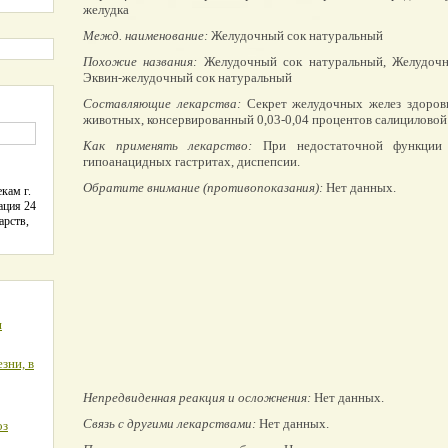
желудка
Межд. наименование:
Желудочный сок натуральный
Похожие названия:
Желудочный сок натуральный, Желудочны
Эквин-желудочный сок натуральный
Составляющие лекарства:
Секрет желудочных желез здоров
животных, консервированный 0,03-0,04 процентов салициловой
Как применять лекарство:
При недостаточной функции 
гипоанацидных гастритах, диспепсии.
Обратите внимание (противопоказания):
Нет данных.
кам г.
ация 24
арств,
я
зни, в
Непредвиденная реакция и осложнения:
Нет данных.
Связь с другими лекарствами:
Нет данных.
оз