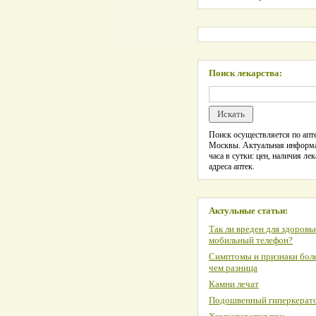
Поиск лекарства:
Поиск осуществляется по апте
Москвы. Актуальная информ
часа в сутки: цен, наличия лек
адреса аптек.
Актульные статьи:
Так ли вреден для здоровь
мобильный телефон?
Симптомы и признаки боле
чем разница
Камни лечат
Подошвенный гиперкерат