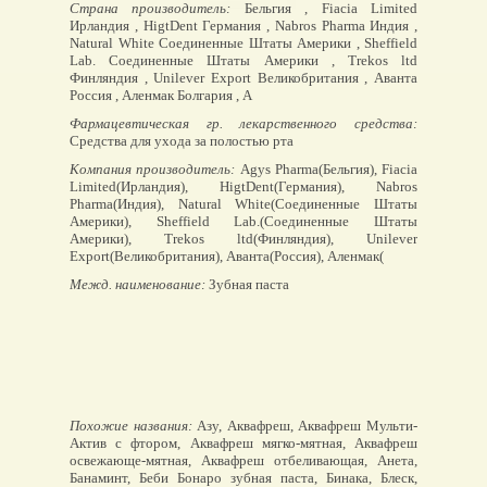
Страна производитель:
Бельгия , Fiacia Limited
Ирландия , HigtDent Германия , Nabros Pharma Индия ,
Natural White Соединенные Штаты Америки , Sheffield
Lab. Соединенные Штаты Америки , Trekos ltd
Финляндия , Unilever Export Великобритания , Аванта
Россия , Аленмак Болгария , А
Фармацевтическая гр. лекарственного средства:
Средства для ухода за полостью рта
Компания производитель:
Agys Pharma(Бельгия), Fiacia
Limited(Ирландия), HigtDent(Германия), Nabros
Pharma(Индия), Natural White(Соединенные Штаты
Америки), Sheffield Lab.(Соединенные Штаты
Америки), Trekos ltd(Финляндия), Unilever
Export(Великобритания), Аванта(Россия), Аленмак(
Межд. наименование:
Зубная паста
Похожие названия:
Азу, Аквафреш, Аквафреш Мульти-
Актив с фтором, Аквафреш мягко-мятная, Аквафреш
освежающе-мятная, Аквафреш отбеливающая, Анета,
Банаминт, Беби Бонаро зубная паста, Бинака, Блеск,