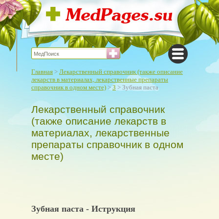
Главная
>
Лекарственный справочник (также описание
лекарств в материалах, лекарственные препараты
справочник в одном месте)
>
З
> Зубная паста
Лекарственный справочник
(также описание лекарств в
материалах, лекарственные
препараты справочник в одном
месте)
Зубная паста - Иструкция