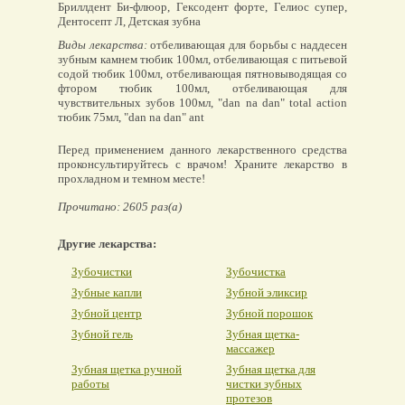
Бриллдент Би-флюор, Гексодент форте, Гелиос супер,
Дентосепт Л, Детская зубна
Виды лекарства:
отбеливающая для борьбы с наддесен
зубным камнем тюбик 100мл, отбеливающая с питьевой
содой тюбик 100мл, отбеливающая пятновыводящая со
фтором тюбик 100мл, отбеливающая для
чувствительных зубов 100мл, "dan na dan" total action
тюбик 75мл, "dan na dan" ant
Перед применением данного лекарственного средства
проконсультируйтесь с врачом! Храните лекарство в
прохладном и темном месте!
Прочитано: 2605 раз(а)
Другие лекарства:
Зубочистки
Зубочистка
Зубные капли
Зубной эликсир
Зубной центр
Зубной порошок
Зубной гель
Зубная щетка-
массажер
Зубная щетка ручной
Зубная щетка для
работы
чистки зубных
протезов