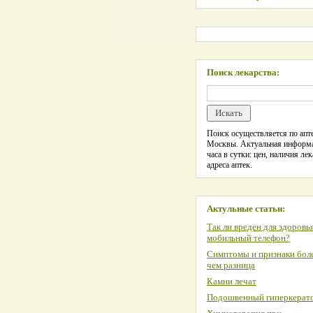
Поиск лекарства:
Поиск осуществляется по апте
Москвы. Актуальная информ
часа в сутки: цен, наличия лек
адреса аптек.
Актульные статьи:
Так ли вреден для здоровь
мобильный телефон?
Симптомы и признаки боле
чем разница
Камни лечат
Подошвенный гиперкерат