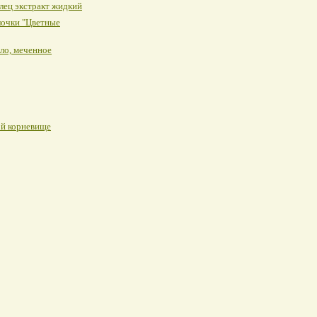
лец экстракт жидкий
лочки "Цветные
ло, меченное
й корневище