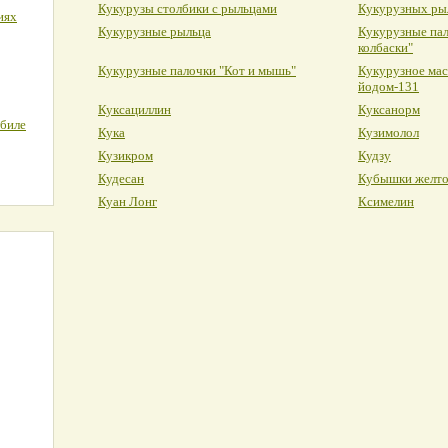
Кукурузы столбики с рыльцами
Кукурузных ры
иях
Кукурузные рыльца
Кукурузные па
колбаски"
Кукурузные палочки "Кот и мышь"
Кукурузное мас
йодом-131
Куксациллин
Куксанорм
обиле
Кука
Кузимолол
Кузикром
Кудзу
Кудесан
Кубышки желто
Куан Лонг
Ксимелин