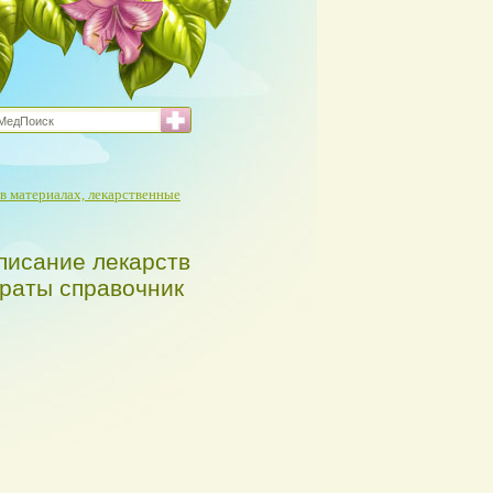
в материалах, лекарственные
писание лекарств
араты справочник