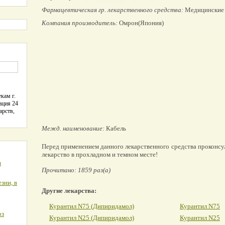
Фармацевтическая гр. лекарственного средства:
Медицинские
Компания производитель:
Омрон(Япония)
кам г.
ация 24
арств,
Межд. наименование:
Кабель
Перед применением данного лекарственного средства проконсу
лекарство в прохладном и темном месте!
я
Прочитано: 1859 раз(а)
зни, в
Другие лекарства:
Курантил N75 (Дипиридамол)
Курантил N75
оз
Курантил N25 (Дипиридамол)
Курантил N25