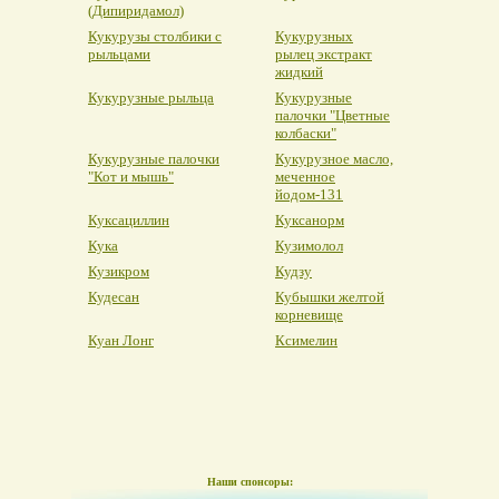
(Дипиридамол)
Кукурузы столбики с
Кукурузных
рыльцами
рылец экстракт
жидкий
Кукурузные рыльца
Кукурузные
палочки "Цветные
колбаски"
Кукурузные палочки
Кукурузное масло,
"Кот и мышь"
меченное
йодом-131
Куксациллин
Куксанорм
Кука
Кузимолол
Кузикром
Кудзу
Кудесан
Кубышки желтой
корневище
Куан Лонг
Ксимелин
Наши спонсоры: