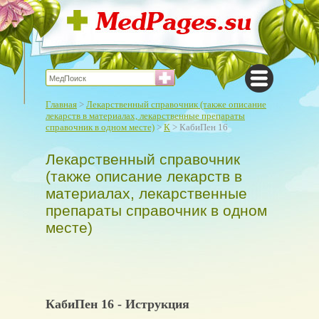
Главная
>
Лекарственный справочник (также описание
лекарств в материалах, лекарственные препараты
справочник в одном месте)
>
К
> КабиПен 16
Лекарственный справочник
(также описание лекарств в
материалах, лекарственные
препараты справочник в одном
месте)
КабиПен 16 - Иструкция