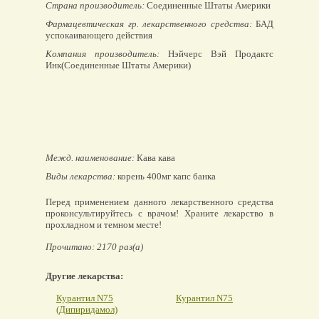
Страна производитель:
Соединенные Штаты Америки
Фармацевтическая гр. лекарственного средства:
БАД
успокаивающего действия
Компания производитель:
Нэйчерс Вэй Продактс
Инк(Соединенные Штаты Америки)
Межд. наименование:
Кава кава
Виды лекарства:
корень 400мг капс банка
Перед применением данного лекарственного средства
проконсультируйтесь с врачом! Храните лекарство в
прохладном и темном месте!
Прочитано: 2170 раз(а)
Другие лекарства:
Курантил N75
Курантил N75
(Дипиридамол)