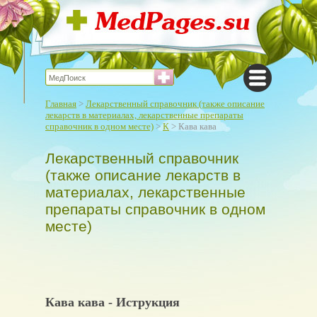
Главная
>
Лекарственный справочник (также описание
лекарств в материалах, лекарственные препараты
справочник в одном месте)
>
К
> Кава кава
Лекарственный справочник
(также описание лекарств в
материалах, лекарственные
препараты справочник в одном
месте)
Кава кава - Иструкция