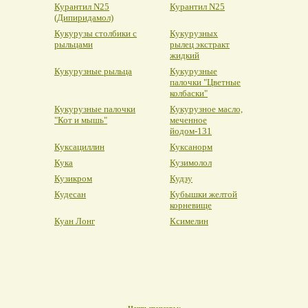
Курантил N25
Курантил N25
(Дипиридамол)
Кукурузы столбики с
Кукурузных
рыльцами
рылец экстракт
жидкий
Кукурузные рыльца
Кукурузные
палочки "Цветные
колбаски"
Кукурузные палочки
Кукурузное масло,
"Кот и мышь"
меченное
йодом-131
Куксациллин
Куксанорм
Кука
Кузимолол
Кузикром
Кудзу
Кудесан
Кубышки желтой
корневище
Куан Лонг
Ксимелин