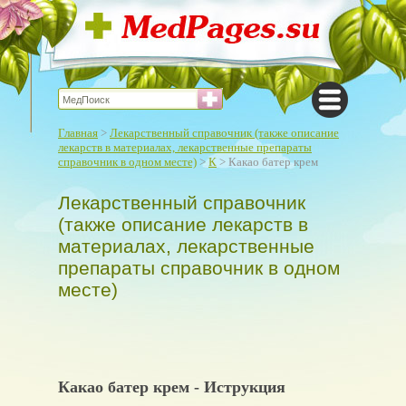
Главная
>
Лекарственный справочник (также описание
лекарств в материалах, лекарственные препараты
справочник в одном месте)
>
К
> Какао батер крем
Лекарственный справочник
(также описание лекарств в
материалах, лекарственные
препараты справочник в одном
месте)
Какао батер крем - Иструкция