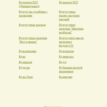
Курантил N25
Курантил N25
(Дипиридамол)
Кукурузы столбики с
Кукурузных
рыльцами
рылец экстракт
жидкий
Кукурузные рыльца
Кукурузные
палочки "Цветные
колбаски"
Кукурузные палочки
Кукурузное масло,
"Кот и мышь"
меченное
йодом-131
Куксациллин
Куксанорм
Кука
Кузимолол
Кузикром
Кудзу
Кудесан
Кубышки желтой
корневище
Куан Лонг
Ксимелин