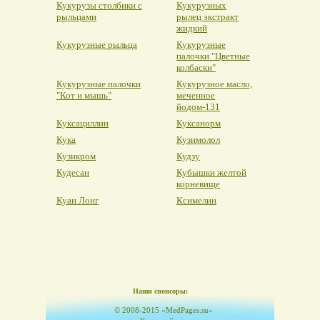
Кукурузы столбики с
Кукурузных
рыльцами
рылец экстракт
жидкий
Кукурузные рыльца
Кукурузные
палочки "Цветные
колбаски"
Кукурузные палочки
Кукурузное масло,
"Кот и мышь"
меченное
йодом-131
Куксациллин
Куксанорм
Кука
Кузимолол
Кузикром
Кудзу
Кудесан
Кубышки желтой
корневище
Куан Лонг
Ксимелин
Наши спонсоры:
© 2008-2015 «MedPages.su»