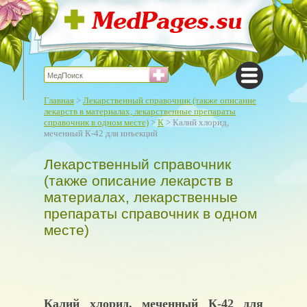
Главная
>
Лекарственный справочник (также описание
лекарств в материалах, лекарственные препараты
справочник в одном месте)
>
К
> Калий хлорид,
меченный К-42 для инъекций
Лекарственный справочник
(также описание лекарств в
материалах, лекарственные
препараты справочник в одном
месте)
Калий хлорид, меченный К-42 для