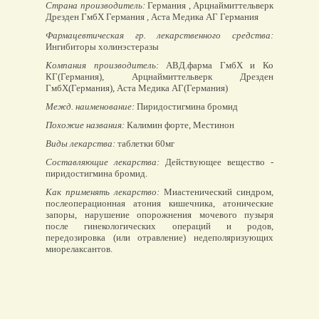
Страна производитель:
Германия , Арцнаймиттельверк
Дрезден ГмбХ Германия , Аста Медика АГ Германия
Фармацевтическая гр. лекарственного средства:
Ингибиторы холинэстеразы
Компания производитель:
АВД.фарма ГмбХ и Ко
КГ(Германия), Арцнаймиттельверк Дрезден
ГмбХ(Германия), Аста Медика АГ(Германия)
Межд. наименование:
Пиридостигмина бромид
Похожие названия:
Калимин форте, Местинон
Виды лекарства:
таблетки 60мг
Составляющие лекарства:
Действующее вещество -
пиридостигмина бромид.
Как применять лекарство:
Миастенический синдром,
послеоперационная атония кишечника, атонические
запоры, нарушение опорожнения мочевого пузыря
после гинекологических операций и родов,
передозировка (или отравление) недеполяризующих
миорелаксантов.