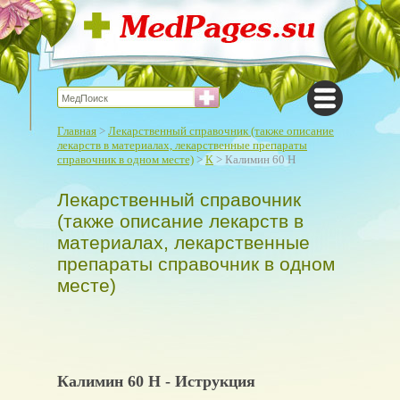
Главная
>
Лекарственный справочник (также описание
лекарств в материалах, лекарственные препараты
справочник в одном месте)
>
К
> Калимин 60 Н
Лекарственный справочник
(также описание лекарств в
материалах, лекарственные
препараты справочник в одном
месте)
Калимин 60 Н - Иструкция