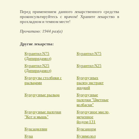
Перед применением данного лекарственного средства
проконсультируйтесь с врачом! Храните лекарство в
прохладном и темном месте!
Прочитано: 1944 раз(а)
Другие лекарства:
Курантил N75
Курантил N75
(Дипиридамол)
Курантил N25
Курантил N25
(Дипиридамол)
Кукурузы столбики с
Кукурузных
рыльцами
рылец экстракт
жидкий
Кукурузные рыльца
Кукурузные
палочки "Цветные
колбаски"
Кукурузные палочки
Кукурузное масло,
"Кот и мышь"
меченное
йодом-131
Куксациллин
Куксанорм
Кука
Кузимолол