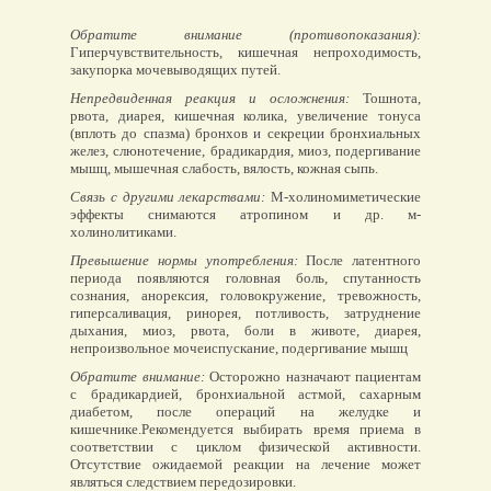
Обратите внимание (противопоказания):
Гиперчувствительность, кишечная непроходимость,
закупорка мочевыводящих путей.
Непредвиденная реакция и осложнения:
Тошнота,
рвота, диарея, кишечная колика, увеличение тонуса
(вплоть до спазма) бронхов и секреции бронхиальных
желез, слюнотечение, брадикардия, миоз, подергивание
мышц, мышечная слабость, вялость, кожная сыпь.
Связь с другими лекарствами:
М-холиномиметические
эффекты снимаются атропином и др. м-
холинолитиками.
Превышение нормы употребления:
После латентного
периода появляются головная боль, спутанность
сознания, анорексия, головокружение, тревожность,
гиперсаливация, ринорея, потливость, затруднение
дыхания, миоз, рвота, боли в животе, диарея,
непроизвольное мочеиспускание, подергивание мышц
Обратите внимание:
Осторожно назначают пациентам
с брадикардией, бронхиальной астмой, сахарным
диабетом, после операций на желудке и
кишечнике.Рекомендуется выбирать время приема в
соответствии с циклом физической активности.
Отсутствие ожидаемой реакции на лечение может
являться следствием передозировки.