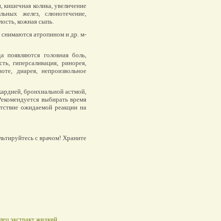
, кишечная колика, увеличение
льных желез, слюнотечение,
ость, кожная сыпь.
снимаются атропином и др. м-
а появляются головная боль,
ть, гиперсаливация, ринорея,
оте, диарея, непроизвольное
ардией, бронхиальной астмой,
Рекомендуется выбирать время
утствие ожидаемой реакции на
льтируйтесь с врачом! Храните
лец экстракт жидкий