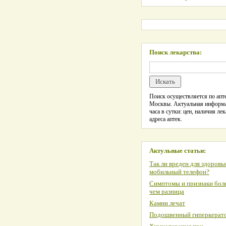
Поиск лекарства:
Поиск осуществляется по апте
Москвы. Актуальная информ
часа в сутки: цен, наличия лек
адреса аптек.
Актульные статьи:
Так ли вреден для здоровь
мобильный телефон?
Симптомы и признаки боле
чем разница
Камни лечат
Подошвенный гиперкерат