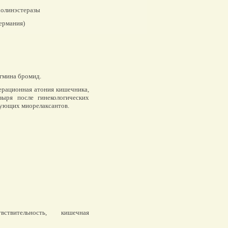
олинэстеразы
ермания)
гмина бромид.
рационная атония кишечника,
ыря после гинекологических
зующих миорелаксантов.
твительность, кишечная