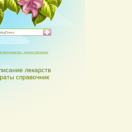
в материалах, лекарственные
писание лекарств
араты справочник