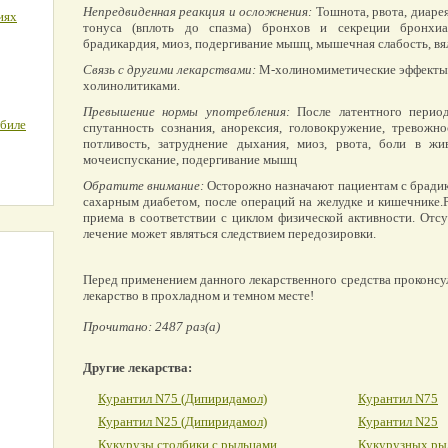
Непредвиденная реакция и осложнения:
Тошнота, рвота, диарея
иях
тонуса (вплоть до спазма) бронхов и секреции бронхиа
брадикардия, миоз, подергивание мышц, мышечная слабость, вял
Связь с другими лекарствами:
М-холиномиметические эффекты 
холинолитиками.
Превышение нормы употребления:
После латентного период
обиле
спутанность сознания, анорексия, головокружение, тревожнос
потливость, затруднение дыхания, миоз, рвота, боли в жив
мочеиспускание, подергивание мышц
Обратите внимание:
Осторожно назначают пациентам с брадик
сахарным диабетом, после операций на желудке и кишечнике.
приема в соответствии с циклом физической активности. Отс
лечение может являться следствием передозировки.
Перед применением данного лекарственного средства проконсу
лекарство в прохладном и темном месте!
Прочитано: 2487 раз(а)
Другие лекарства:
Курантил N75 (Дипиридамол)
Курантил N75
Курантил N25 (Дипиридамол)
Курантил N25
Кукурузы столбики с рыльцами
Кукурузных ры