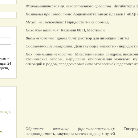
Фармацевтическая гр. лекарственного средства:
Ингибиторы х
Компания производитель:
Арцнаймиттельверк Дрезден ГмбХ(Г
Межд. наименование:
Пиридостигмина бромид
Похожие названия:
Калимин 60 Н, Местинон
Виды лекарства:
драже 60мг, раствор для инъекций 5мг/мл
Составляющие лекарства:
Действующее вещество - пиридости
Как применять лекарство:
Миастенический синдром, послеопе
кам г.
атонические запоры, нарушение опорожнения мочевого пуз
ация 24
операций и родов, передозировка (или отравление) недеполяри
арств,
я
зни, в
Обратите внимание (противопоказания):
Гиперчувс
оз
непроходимость, закупорка мочевыводящих путей.