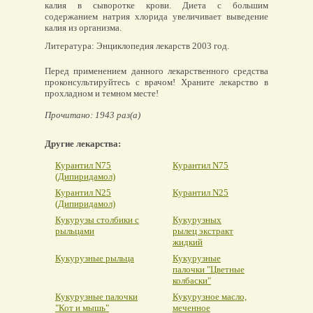
калия в сыворотке крови. Диета с большим
содержанием натрия хлорида увеличивает выведение
калия из организма.
Литература: Энциклопедия лекарств 2003 год.
Перед применением данного лекарственного средства
проконсультируйтесь с врачом! Храните лекарство в
прохладном и темном месте!
Прочитано: 1943 раз(а)
Другие лекарства:
Курантил N75
Курантил N75
(Дипиридамол)
Курантил N25
Курантил N25
(Дипиридамол)
Кукурузы столбики с
Кукурузных
рыльцами
рылец экстракт
жидкий
Кукурузные рыльца
Кукурузные
палочки "Цветные
колбаски"
Кукурузные палочки
Кукурузное масло,
"Кот и мышь"
меченное