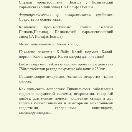
Страна производитель:
Польша , Познаньский
фармацевтический завод СА Польфа Польша
Фармацевтическая гр. лекарственного средства:
Средства на основе калия
Компания производитель:
Глаксо Веллком
Познань(Польша), Познаньский фармацевтический
завод СА Польфа(Польша)
Межд. наименование:
Калия хлорид
Похожие названия:
К-Лайт, Калий нормин, Калий-
нормин, Калия хлорид, Калия хлорид для инъекций
Виды лекарства:
таблетки пролонгированного действия
750мг, таблетки ретард покрытые оболочкой 750мг
Составляющие лекарства:
Активное вещество - калия
хлорид.
Как применять лекарство:
Гипокалиемия: заболевания
сердечно-сосудистой системы, нефропатии, сахарный
диабет, длительные поносы, кишечные свищи и др.,
терапия гипотензивными и некоторыми мочегонными
средствами, сердечными гликозидами,
глюкокортикоидами.