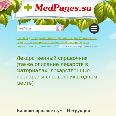
Главная
>
Лекарственный справочник (также описание
лекарств в материалах, лекарственные препараты
справочник в одном месте)
>
К
> Калипоз пролонгатум
Лекарственный справочник
(также описание лекарств в
материалах, лекарственные
препараты справочник в одном
месте)
Калипоз пролонгатум - Иструкция