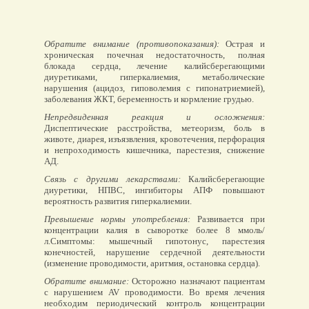
Обратите внимание (противопоказания):
Острая и
хроническая почечная недостаточность, полная
блокада сердца, лечение калийсберегающими
диуретиками, гиперкалиемия, метаболические
нарушения (ацидоз, гиповолемия с гипонатриемией),
заболевания ЖКТ, беременность и кормление грудью.
Непредвиденная реакция и осложнения:
Диспептические расстройства, метеоризм, боль в
животе, диарея, изъязвления, кровотечения, перфорация
и непроходимость кишечника, парестезия, снижение
АД.
Связь с другими лекарствами:
Калийсберегающие
диуретики, НПВС, ингибиторы АПФ повышают
вероятность развития гиперкалиемии.
Превышение нормы употребления:
Развивается при
концентрации калия в сыворотке более 8 ммоль/
л.Симптомы: мышечный гипотонус, парестезия
конечностей, нарушение сердечной деятельности
(изменение проводимости, аритмия, остановка сердца).
Обратите внимание:
Осторожно назначают пациентам
с нарушением AV проводимости. Во время лечения
необходим периодический контроль концентрации