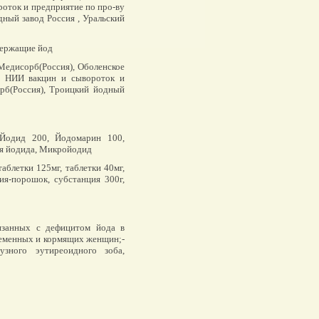
роток и предприятие по про-ву
дный завод Россия , Уральский
держащие йод
Медисорб(Россия), Оболенское
ий НИИ вакцин и сывороток и
орб(Россия), Троицкий йодный
Йодид 200, Йодомарин 100,
ия йодида, Микройодид
таблетки 125мг, таблетки 40мг,
ция-порошок, субстанция 300г,
язанных с дефицитом йода в
ременных и кормящих женщин;-
узного эутиреоидного зоба,