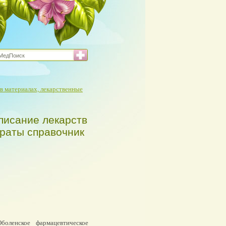
в материалах, лекарственные
писание лекарств
араты справочник
оленское фармацевтическое