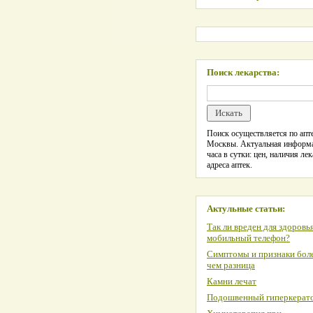
Поиск лекарства:
Поиск осуществляется по апте
Москвы. Актуальная информ
часа в сутки: цен, наличия лек
адреса аптек.
Актульные статьи:
Так ли вреден для здоровь
мобильный телефон?
Симптомы и признаки боле
чем разница
Камни лечат
Подошвенный гиперкерат