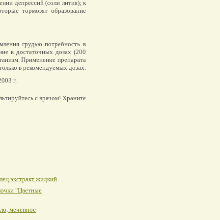
нии депрессий (соли лития); к
оторые тормозят образование
мления грудью потребность в
ние в достаточных дозах (200
рганизм. Применение препарата
только в рекомендуемых дозах.
003 г.
льтируйтесь с врачом! Храните
лец экстракт жидкий
лочки "Цветные
ло, меченное