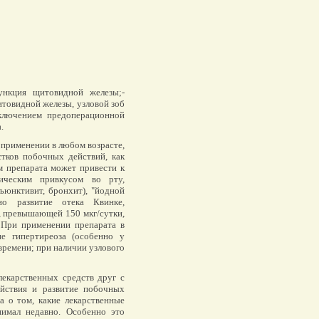
нкция щитовидной железы;-
итовидной железы, узловой зоб
сключением предоперационной
.
применении в любом возрасте,
тков побочных действий, как
м препарата может привести к
ическим привкусом во рту,
ъюнктивит, бронхит), "йодной
но развитие отека Квинке,
, превышающей 150 мкг/сутки,
 При применении препарата в
е гипертиреоза (особенно у
времени; при наличии узлового
лекарственных средств друг с
йствия и развитие побочных
а о том, какие лекарственные
имал недавно. Особенно это