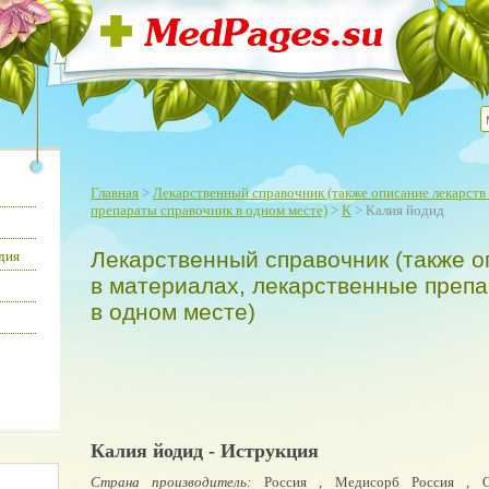
Главная
>
Лекарственный справочник (также описание лекарств 
препараты справочник в одном месте)
>
К
> Калия йодид
Лекарственный справочник (также о
дия
в материалах, лекарственные преп
в одном месте)
Калия йодид - Иструкция
Страна производитель:
Россия , Медисорб Россия , Об