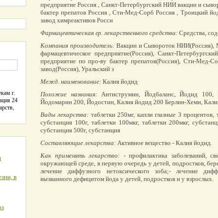
предприятие Россия , Санкт-Петербургский НИИ вакцин и сыво
бактер препатов Россия , Сти-Мед-Сорб Россия , Троицкий йо
завод химреактивов Росси
Фармацевтическая гр. лекарственного средства:
Средства, со
Компания производитель:
Вакцин и Сывороток НИИ(Россия), 
фармацевтическое предприятие(Россия), Санкт-Петербургск
предприятие по про-ву бактер препатов(Россия), Сти-Мед-С
завод(Россия), Уральский з
Межд. наименование:
Калия йодид
кам г.
Похожие названия:
Антиструмин, Йодбаланс, Йодид 100, 
ация 24
Йодомарин 200, Йодостин, Калия йодид 200 Берлин-Хеми, Кал
арств,
Виды лекарства:
таблетки 250мг, капли глазные 3 процентов, 
субстанция 100г, таблетки 100мкг, таблетки 200мкг, субстан
субстанция 500г, субстанция
Составляющие лекарства:
Активное вещество - Калия йодид.
Как применять лекарство:
- профилактика заболеваний, св
я
окружающей среде, в первую очередь у детей, подростков, бе
лечение диффузного нетоксического зоба;- лечение дифф
зни, в
вызванного дефицитом йода у детей, подростков и у взрослых.
оз