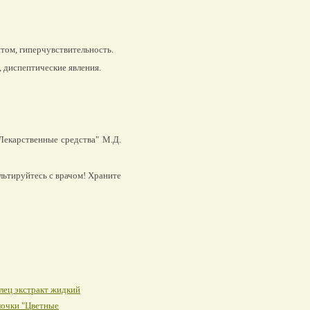
том, гиперчувствительность.
 диспептические явления.
"Лекарственные средства" М.Д.
льтируйтесь с врачом! Храните
лец экстракт жидкий
лочки "Цветные