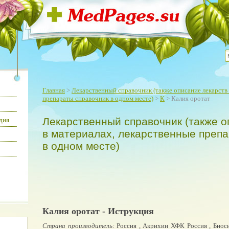
Главная
>
Лекарственный справочник (также описание лекарств 
препараты справочник в одном месте)
>
К
> Калия оротат
Лекарственный справочник (также о
дия
в материалах, лекарственные преп
в одном месте)
Калия оротат - Иструкция
Страна производитель:
Россия , Акрихин ХФК Россия , Биоси