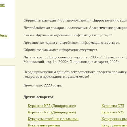
иях
Обратите внимание (противопоказания):
Цирроз печени с асци
Непредвиденная реакция и осложнения:
Аллергические реакции,
Связь с другими лекарствами:
информация отсуствует.
обиле
Превышение нормы употребления:
информация отсуствует.
Обратите внимание:
информация отсуствует.
Литература: 1. Энциклопедия лекарств, 2005г.2. Справочник 
Машковский, изд. 14, 2000г., Энциклопедия лекарств, 2005г.
Перед применением данного лекарственного средства проконсу
лекарство в прохладном и темном месте!
Прочитано: 2223 раз(а)
Другие лекарства:
Курантил N75 (Дипиридамол)
Курантил N75
Курантил N25 (Дипиридамол)
Курантил N25
Кукурузы столбики с рыльцами
Кукурузных ры
Кукурузные рыльца
Кукурузные па