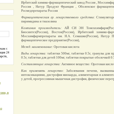
Ирбитский химико-фармацевтический завод Россия , Мосхимфа
Россия , Натур Продукт Франция , Оболенское фармацевти
Росмедпрепараты Россия
Фармацевтическая гр. лекарственного средства:
Стимуляторы
пиримидина и тиазолина
Компания производитель:
АЙ СИ ЭН Томскхимфарм(Росси
Биосинтез(Россия), Восток(Россия), Ирбитский химико-фарм
Мосхимфармпрепараты им. Н.А. Семашко(Россия), Натур Пр
фармацевтическое предприятие(Россия),
Межд. наименование:
Оротовая кислота
кам г.
ация 24
Виды лекарства:
таблетки 500мг, таблетки 0.5г, гранулы для п
арств,
0.5г, таблетки для детей 100мг, таблетки покрытые оболочкой 0.
Составляющие лекарства:
Активное вещество: Оротовая кисло
Как применять лекарство:
Заболевания печени, вызванн
интоксикациями, дистрофия миокарда, алиментарная и алимен
у детей, прогрессивная мышечная дистрофия, физические перег
я
зни, в
оз