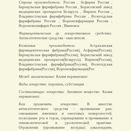
Страна производитель:
Россия , Асфарма Россия ,
Барнаульская фармфабрика Россия , Борисовский завод
медицинских препаратов Беларусь , Вирион Россия ,
Владивостокская фармфабрика Россия , Вологодская
фармфабрика Россия , Воронежфармация Россия ,
Воронежхимфарм Россия , Ивановск
Фармацевтическая гр. лекарственного средства:
Антисептические средства - окислители
Компания производитель:
Астраханская
фармацевтическая фабрика(Россия), Асфарма(Россия),
Барнаульская фармфабрика(Россия), Борисовский завод
медицинских препаратов(Беларусь), Вирион(Россия),
Владивостокская фармфабрика(Россия), Вологодская
фармфабрика(Россия), Воронежфармация(Рос
Межд. наименование:
Калия перманганат
Виды лекарства:
порошок, субстанция
Составляющие лекарства:
Активное вещество: Калия
перманганат.
Как применять лекарство:
В качестве
антисептического средства - промывание ран,
смазывание язвенных и ожоговых поверхностей,
полоскание рта и горла, спринцевание и промывание в
гинекологической и урологической практике.
Отравления (промывание желудка) алкалоидами,