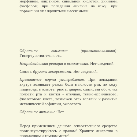
морфином, никотином, синильной кислотой, хинином,
фосфором; при попадании анилина на кожу; при
поражении глаз ядовитыми насекомыми.
Обратите внимание (противопоказания):
Гиперчувствительность.
Непредвиденная реакция и осложнения:
Нет сведений.
Связь с другими лекарствами:
Нет сведений.
Превышение нормы употребления:
При попадании
внутрь возникает резкая боль в полости рта, по ходу
пищевода, в животе, рвота, диарея; слизистая оболочка
полости рта и глотки - отечная, темно-коричневого,
фиолетового цвета, возможен отек гортани и развитие
механической асфиксии, ожогового
Обратите внимание:
Нет.
Перед применением данного лекарственного средства
проконсультируйтесь с врачом! Храните лекарство в
прохладном и темном месте!