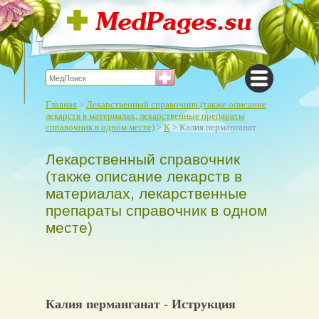
Главная
>
Лекарственный справочник (также описание
лекарств в материалах, лекарственные препараты
справочник в одном месте)
>
К
> Калия перманганат
Лекарственный справочник
(также описание лекарств в
материалах, лекарственные
препараты справочник в одном
месте)
Калия перманганат - Иструкция