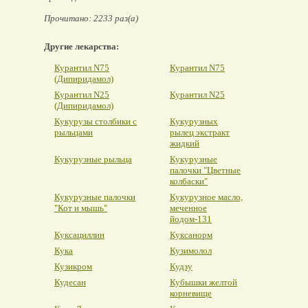
Прочитано: 2233 раз(а)
Другие лекарства:
Курантил N75
Курантил N75
(Дипиридамол)
Курантил N25
Курантил N25
(Дипиридамол)
Кукурузы столбики с
Кукурузных
рыльцами
рылец экстракт
жидкий
Кукурузные рыльца
Кукурузные
палочки "Цветные
колбаски"
Кукурузные палочки
Кукурузное масло,
"Кот и мышь"
меченное
йодом-131
Куксациллин
Куксанорм
Кука
Кузимолол
Кузикром
Кудзу
Кудесан
Кубышки желтой
корневище