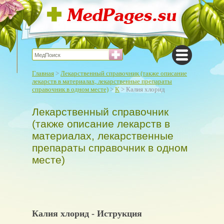
Главная
>
Лекарственный справочник (также описание
лекарств в материалах, лекарственные препараты
справочник в одном месте)
>
К
> Калия хлорид
Лекарственный справочник
(также описание лекарств в
материалах, лекарственные
препараты справочник в одном
месте)
Калия хлорид - Иструкция