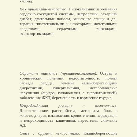
хлорид.
Как применять лекарство:
Гипокалиемия: заболевания
сердечно-сосудистой системы, нефропатии, сахарный
диабет, длительные поносы, кишечные свищи и др.,
терапия гипотензивными и некоторыми мочегонными
средствами, сердечными гликозидами,
глюкокортикоидами.
Обратите внимание (противопоказания):
Острая и
хроническая почечная недостаточность, полная
блокада сердца, лечение калийсберегающими
диуретиками, гиперкалиемия, метаболические
нарушения (ацидоз, гиповолемия с гипонатриемией),
заболевания ЖКТ, беременность и кормление грудью.
Непредвиденная реакция и осложнения:
Диспептические расстройства, метеоризм, боль в
животе, диарея, изъязвления, кровотечения, перфорация
и непроходимость кишечника, парестезия, снижение
АД.
Связь с другими лекарствами:
Калийсберегающие