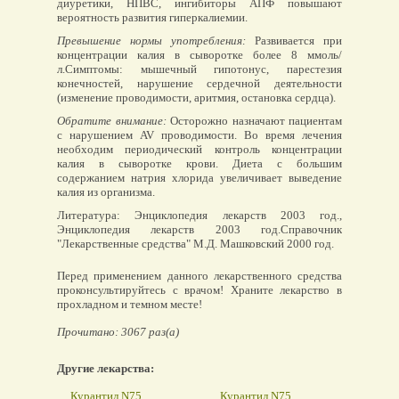
диуретики, НПВС, ингибиторы АПФ повышают
вероятность развития гиперкалиемии.
Превышение нормы употребления:
Развивается при
концентрации калия в сыворотке более 8 ммоль/
л.Симптомы: мышечный гипотонус, парестезия
конечностей, нарушение сердечной деятельности
(изменение проводимости, аритмия, остановка сердца).
Обратите внимание:
Осторожно назначают пациентам
с нарушением AV проводимости. Во время лечения
необходим периодический контроль концентрации
калия в сыворотке крови. Диета с большим
содержанием натрия хлорида увеличивает выведение
калия из организма.
Литература: Энциклопедия лекарств 2003 год.,
Энциклопедия лекарств 2003 год.Справочник
"Лекарственные средства" М.Д. Машковский 2000 год.
Перед применением данного лекарственного средства
проконсультируйтесь с врачом! Храните лекарство в
прохладном и темном месте!
Прочитано: 3067 раз(а)
Другие лекарства:
Курантил N75
Курантил N75