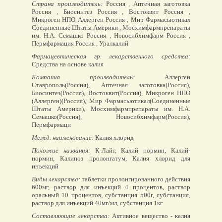
Страна производитель:
Россия , Аптечная заготовка
Россия , Биосинтез Россия , Востоквит Россия ,
Микроген НПО Аллерген Россия , Мир Фармасьютикал
Соединенные Штаты Америки , Мосхимфармпрепараты
им. Н.А. Семашко Россия , Новосибхимфарм Россия ,
Пермфармация Россия , Уралкалий
Фармацевтическая гр. лекарственного средства:
Средства на основе калия
Компания производитель:
Аллерген
Ставрополь(Россия), Аптечная заготовка(Россия),
Биосинтез(Россия), Востоквит(Россия), Микроген НПО
(Аллерген)(Россия), Мир Фармасьютикал(Соединенные
Штаты Америки), Мосхимфармпрепараты им. Н.А.
Семашко(Россия), Новосибхимфарм(Россия),
Пермфармаци
Межд. наименование:
Калия хлорид
Похожие названия:
К-Лайт, Калий нормин, Калий-
нормин, Калипоз пролонгатум, Калия хлорид для
инъекций
Виды лекарства:
таблетки пролонгированного действия
600мг, раствор для инъекций 4 процентов, раствор
оральный 10 процентов, субстанция 500г, субстанция,
раствор для инъекций 40мг/мл, субстанция 1кг
Составляющие лекарства:
Активное вещество - калия