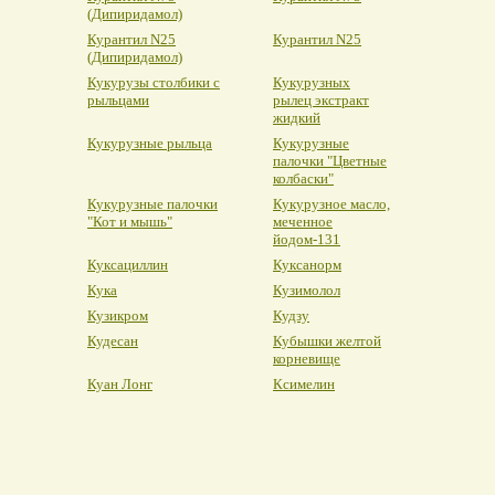
(Дипиридамол)
Курантил N25
Курантил N25
(Дипиридамол)
Кукурузы столбики с
Кукурузных
рыльцами
рылец экстракт
жидкий
Кукурузные рыльца
Кукурузные
палочки "Цветные
колбаски"
Кукурузные палочки
Кукурузное масло,
"Кот и мышь"
меченное
йодом-131
Куксациллин
Куксанорм
Кука
Кузимолол
Кузикром
Кудзу
Кудесан
Кубышки желтой
корневище
Куан Лонг
Ксимелин