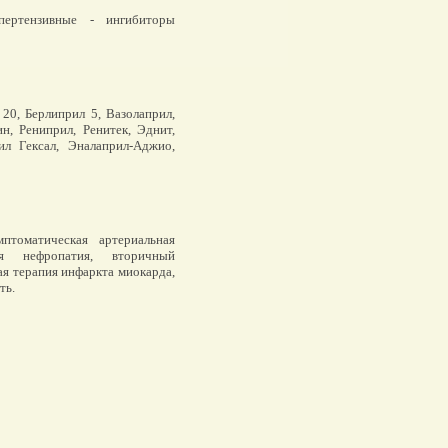
ертензивные - ингибиторы
20, Берлиприл 5, Вазолаприл,
н, Рениприл, Ренитек, Эднит,
ил Гексал, Эналаприл-Аджио,
птоматическая артериальная
кая нефропатия, вторичный
ая терапия инфаркта миокарда,
ть.