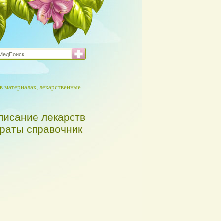
в материалах, лекарственные
писание лекарств
араты справочник