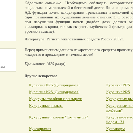
Обратите внимание:
Необходимо соблюдать осторожность
пациентам на малосолевой и бессолевой диете. До и во время
АД, функции почек, концентрации трансаминаз и щелочной ф
(при повышении их содержания лечение отменяют). С остор
при нарушении функции почек (подбор дозы должен осу
эналаприла в крови, так как скорость клубочковой фильтраци
уровню в плазме).
Литература: Регистр лекарственных средств России 2002г.
Перед применением данного лекарственного средства проконсу
лекарство в прохладном и темном месте!
Прочитано: 1829 раз(а)
унды
Другие лекарства:
Курантил N75 (Дипиридамол)
Курантил N75
Курантил N25 (Дипиридамол)
Курантил N25
Кукурузы столбики с рыльцами
Кукурузных ры
Кукурузные рыльца
Кукурузные па
колбаски"
Кукурузные палочки "Кот и мышь"
Кукурузное мас
йодом-131
Куксациллин
Куксанорм