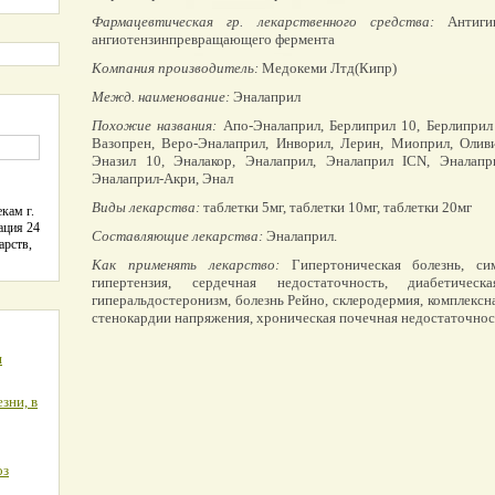
Фармацевтическая гр. лекарственного средства:
Антигип
ангиотензинпревращающего фермента
Компания производитель:
Медокеми Лтд(Кипр)
Межд. наименование:
Эналаприл
Похожие названия:
Апо-Эналаприл, Берлиприл 10, Берлиприл 
Вазопрен, Веро-Эналаприл, Инворил, Лерин, Миоприл, Оливи
Эназил 10, Эналакор, Эналаприл, Эналаприл ICN, Эналапр
Эналаприл-Акри, Энал
Виды лекарства:
таблетки 5мг, таблетки 10мг, таблетки 20мг
кам г.
ация 24
Составляющие лекарства:
Эналаприл.
арств,
Как применять лекарство:
Гипертоническая болезнь, сим
гипертензия, сердечная недостаточность, диабетичес
гиперальдостеронизм, болезнь Рейно, склеродермия, комплексн
стенокардии напряжения, хроническая почечная недостаточнос
я
зни, в
оз