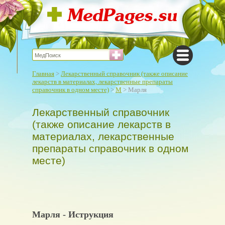
Главная
>
Лекарственный справочник (также описание
лекарств в материалах, лекарственные препараты
справочник в одном месте)
>
М
> Марля
Лекарственный справочник
(также описание лекарств в
материалах, лекарственные
препараты справочник в одном
месте)
Марля - Иструкция