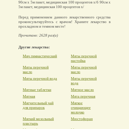
90см х 5м пакет, медицинская 100 процентов х/б 90см х
5м пакет, медицинская 100 процентов х/
Перед применением данного лекарственного средства
проконсультируйтесь с врачом! Храните лекарство в
прохладном и темном месте!
Прочитано: 2628 раз(а)
Другие лекарства:
Мяч гимнастический
Мяты перечной
настойка
Мяты перечной
Мяты перечной
масло
масло
Мяты перечной вода
Мяты перечной
вода
Мятные таблетки
Мятное масло
Мятная
Мята перечная
Мягчительный чай
Мягкое
для припарок
очищающее
молочко
Мягкий мозольный
Мюстофоран
пластырь