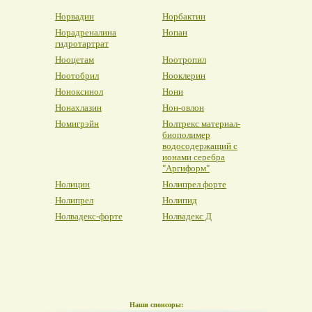
Норвадин
Норбактин
Норадреналина
Нопан
гидротартрат
Нооцетам
Ноотропил
Ноотобрил
Нооклерин
Ноноксинол
Нони
Нонахлазин
Нон-овлон
Номигрэйн
Нолтрекс материал-
биополимер
водосодержащий с
ионами серебра
"Аргиформ"
Нолицин
Нолипрел форте
Нолипрел
Нолипид
Нолвадекс-форте
Нолвадекс Д
Наши спонсоры: