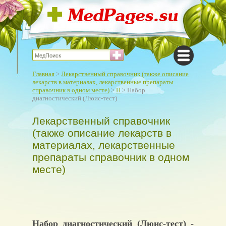
Главная
>
Лекарственный справочник (также описание
лекарств в материалах, лекарственные препараты
справочник в одном месте)
>
Н
> Набор
диагностический (Люис-тест)
Лекарственный справочник
(также описание лекарств в
материалах, лекарственные
препараты справочник в одном
месте)
Набор диагностический (Люис-тест) -