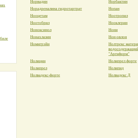
Норвадин
Норбактин
иях
Норадреналина гидротартрат
Нопан
Нооцетам
Ноотропил
Ноотобрил
Нооклерин
Ноноксинол
Нони
Нонахлазин
Нон-овлон
обиле
Номигрэйн
Нолтрекс матер
водосодержащий
"Аргиформ"
Нолицин
Нолипрел форте
Нолипрел
Нолипид
Нолвадекс-форте
Нолвадекс Д