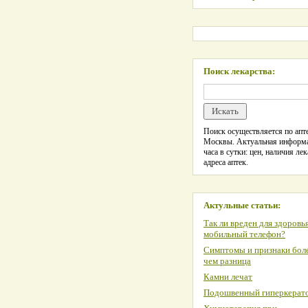
Поиск лекарства:
Поиск осуществляется по апте
Москвы. Актуальная информ
часа в сутки: цен, наличия лек
адреса аптек.
Актульные статьи:
Так ли вреден для здоровь
мобильный телефон?
Симптомы и признаки боле
чем разница
Камни лечат
Подошвенный гиперкерат