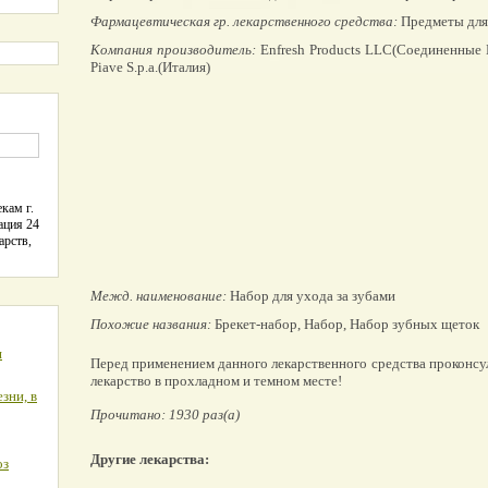
Фармацевтическая гр. лекарственного средства:
Предметы для 
Компания производитель:
Enfresh Products LLC(Соединенные Ш
Piave S.p.a.(Италия)
кам г.
ация 24
арств,
Межд. наименование:
Набор для ухода за зубами
Похожие названия:
Брекет-набор, Набор, Набор зубных щеток
я
Перед применением данного лекарственного средства проконсу
лекарство в прохладном и темном месте!
зни, в
Прочитано: 1930 раз(а)
Другие лекарства:
оз