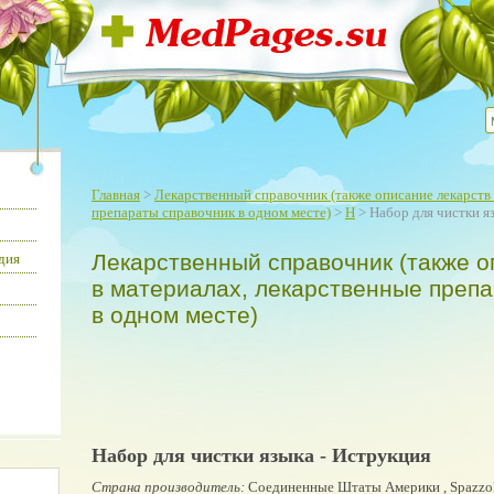
Главная
>
Лекарственный справочник (также описание лекарств 
препараты справочник в одном месте)
>
Н
> Набор для чистки я
Лекарственный справочник (также о
дия
в материалах, лекарственные преп
в одном месте)
Набор для чистки языка - Иструкция
Страна производитель:
Соединенные Штаты Америки , Spazzolif