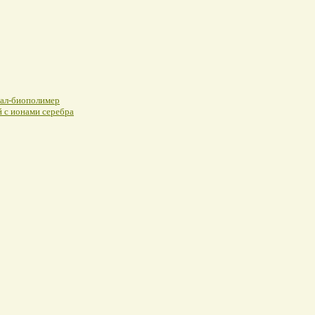
иал-биополимер
 с ионами серебра