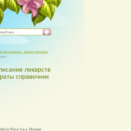
в материалах, лекарственные
зыка
писание лекарств
араты справочник
icio Piave S.p.a. Италия