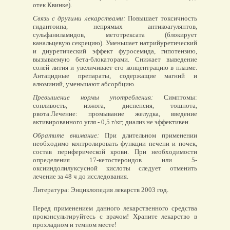
отек Квинке).
Связь с другими лекарствами:
Повышает токсичность
гидантоина, непрямых антикоагулянтов,
сульфаниламидов, метотрексата (блокирует
канальцевую секрецию). Уменьшает натрийуретический
и диуретический эффект фуросемида, гипотензию,
вызываемую бета-блокаторами. Снижает выведение
солей лития и увеличивает его концентрацию в плазме.
Антацидные препараты, содержащие магний и
алюминий, уменьшают абсорбцию.
Превышение нормы употребления:
Симптомы:
сонливость, изжога, диспепсия, тошнота,
рвота.Лечение: промывание желудка, введение
активированного угля - 0,5 г/кг; диализ не эффективен.
Обратите внимание:
При длительном применении
необходимо контролировать функции печени и почек,
состав периферической крови. При необходимости
определения 17-кетостероидов или 5-
оксииндолилуксусной кислоты следует отменить
лечение за 48 ч до исследования.
Литература: Энциклопедия лекарств 2003 год.
Перед применением данного лекарственного средства
проконсультируйтесь с врачом! Храните лекарство в
прохладном и темном месте!