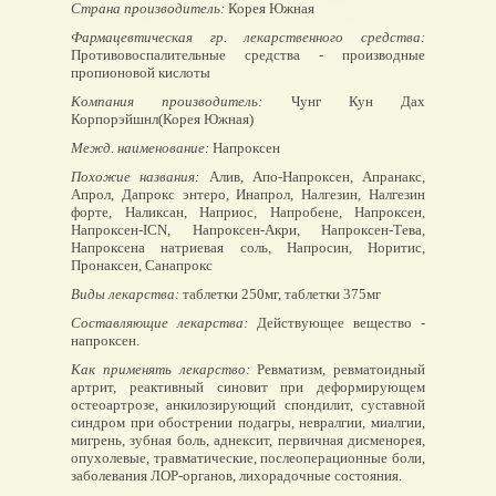
Страна производитель:
Корея Южная
Фармацевтическая гр. лекарственного средства:
Противовоспалительные средства - производные
пропионовой кислоты
Компания производитель:
Чунг Кун Дах
Корпорэйшнл(Корея Южная)
Межд. наименование:
Напроксен
Похожие названия:
Алив, Апо-Напроксен, Апранакс,
Апрол, Дапрокс энтеро, Инапрол, Налгезин, Налгезин
форте, Наликсан, Наприос, Напробене, Напроксен,
Напроксен-ICN, Напроксен-Акри, Напроксен-Тева,
Напроксена натриевая соль, Напросин, Норитис,
Пронаксен, Санапрокс
Виды лекарства:
таблетки 250мг, таблетки 375мг
Составляющие лекарства:
Действующее вещество -
напроксен.
Как применять лекарство:
Ревматизм, ревматоидный
артрит, реактивный синовит при деформирующем
остеоартрозе, анкилозирующий спондилит, суставной
синдром при обострении подагры, невралгии, миалгии,
мигрень, зубная боль, аднексит, первичная дисменорея,
опухолевые, травматические, послеоперационные боли,
заболевания ЛОР-органов, лихорадочные состояния.