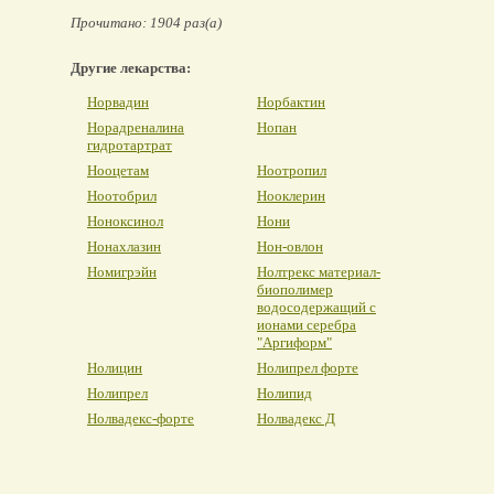
Прочитано: 1904 раз(а)
Другие лекарства:
Норвадин
Норбактин
Норадреналина
Нопан
гидротартрат
Нооцетам
Ноотропил
Ноотобрил
Нооклерин
Ноноксинол
Нони
Нонахлазин
Нон-овлон
Номигрэйн
Нолтрекс материал-
биополимер
водосодержащий с
ионами серебра
"Аргиформ"
Нолицин
Нолипрел форте
Нолипрел
Нолипид
Нолвадекс-форте
Нолвадекс Д