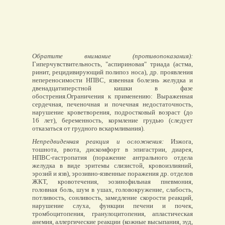
Обратите внимание (противопоказания):
Гиперчувствительность, "аспириновая" триада (астма,
ринит, рецидивирующий полипоз носа), др. проявления
непереносимости НПВС, язвенная болезнь желудка и
двенадцатиперстной кишки в фазе
обострения.Ограничения к применению: Выраженная
сердечная, печеночная и почечная недостаточность,
нарушение кроветворения, подростковый возраст (до
16 лет), беременность, кормление грудью (следует
отказаться от грудного вскармливания).
Непредвиденная реакция и осложнения:
Изжога,
тошнота, рвота, дискомфорт в эпигастрии, диарея,
НПВС-гастропатия (поражение антрального отдела
желудка в виде эритемы слизистой, кровоизлияний,
эрозий и язв), эрозивно-язвенные поражения др. отделов
ЖКТ, кровотечения, эозинофильная пневмония,
головная боль, шум в ушах, головокружение, слабость,
потливость, сонливость, замедление скорости реакций,
нарушение слуха, функции печени и почек,
тромбоцитопения, гранулоцитопения, апластическая
анемия, аллергические реакции (кожные высыпания, зуд,