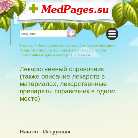
Главная
>
Лекарственный справочник (также описание
лекарств в материалах, лекарственные препараты
справочник в одном месте)
>
Н
> Наксен
Лекарственный справочник
(также описание лекарств в
материалах, лекарственные
препараты справочник в одном
месте)
Наксен - Иструкция