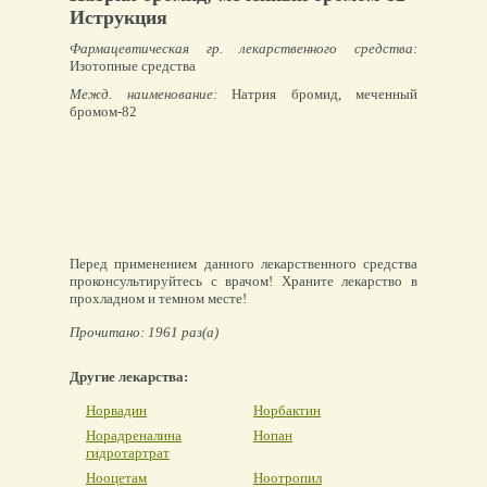
Иструкция
Фармацевтическая гр. лекарственного средства:
Изотопные средства
Межд. наименование:
Натрия бромид, меченный
бромом-82
Перед применением данного лекарственного средства
проконсультируйтесь с врачом! Храните лекарство в
прохладном и темном месте!
Прочитано: 1961 раз(а)
Другие лекарства:
Норвадин
Норбактин
Норадреналина
Нопан
гидротартрат
Нооцетам
Ноотропил