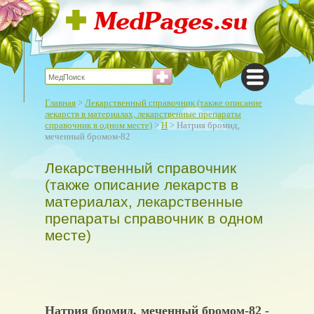
Главная
>
Лекарственный справочник (также описание
лекарств в материалах, лекарственные препараты
справочник в одном месте)
>
Н
> Натрия бромид,
меченный бромом-82
Лекарственный справочник
(также описание лекарств в
материалах, лекарственные
препараты справочник в одном
месте)
Натрия бромид, меченный бромом-82 -