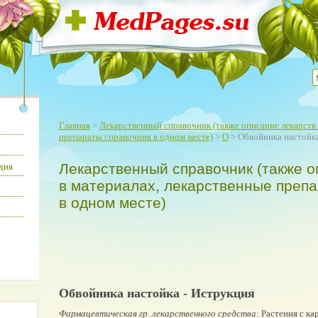
Главная
>
Лекарственный справочник (также описание лекарств 
препараты справочник в одном месте)
>
О
> Обвойника настойк
Лекарственный справочник (также о
дия
в материалах, лекарственные преп
в одном месте)
Обвойника настойка - Иструкция
Фармацевтическая гр. лекарственного средства:
Растения с ка