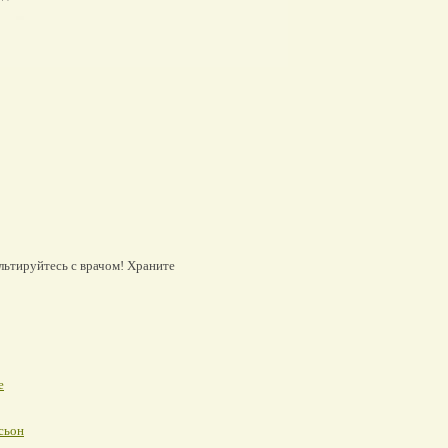
льтируйтесь с врачом! Храните
е
сьон