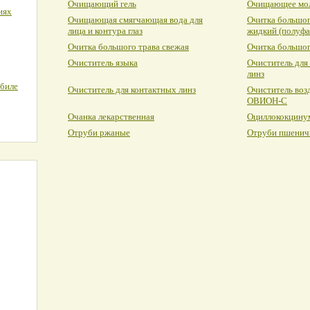
Очищающий гель
Очищающее мо
иях
Очищающая смягчающая вода для
Очитка большог
лица и контура глаз
жидкий (полуфа
Очитка большого трава свежая
Очитка большог
Очиститель языка
Очиститель для
линз
обиле
Очиститель для контактных линз
Очиститель воз
ОВИОН-С
Очанка лекарственная
Оциллококцину
Отруби ржаные
Отруби пшенич