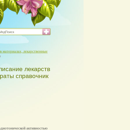
в материалах, лекарственные
а
писание лекарств
араты справочник
рдиотонической активностью