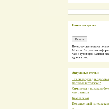
Поиск лекарства:
Поиск осуществляется по апте
Москвы. Актуальная информ
часа в сутки: цен, наличия лек
адреса аптек.
Актульные статьи:
Так ли вреден для здоровь
мобильный телефон?
Симптомы и признаки боле
чем разница
Камни лечат
Подошвенный гиперкерат