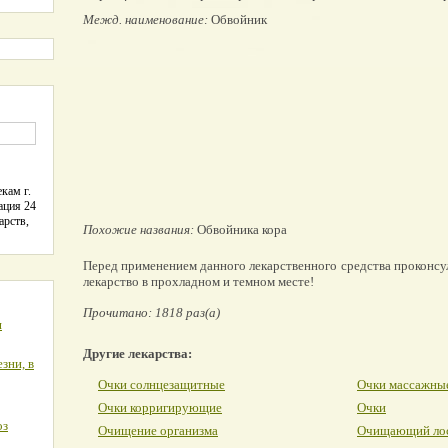
Межд. наименование:
Обвойник
кам г.
ация 24
арств,
Похожие названия:
Обвойника кора
Перед применением данного лекарственного средства проконсу
лекарство в прохладном и темном месте!
Прочитано: 1818 раз(а)
я
Другие лекарства:
зни, в
Очки солнцезащитные
Очки массажны
Очки корригирующие
Очки
оз
Очищение организма
Очищающий ло