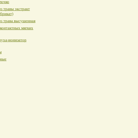
лочко
о травы экстракт
брикат)
о трава высушенная
 контактных мягких
духа-ионизатор
м
ные