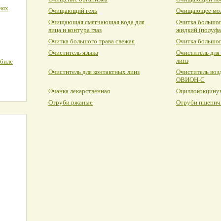
иях
Очищающий гель
Очищающее мо
Очищающая смягчающая вода для
Очитка большог
лица и контура глаз
жидкий (полуфа
Очитка большого трава свежая
Очитка большог
Очиститель языка
Очиститель для
линз
обиле
Очиститель для контактных линз
Очиститель воз
ОВИОН-С
Очанка лекарственная
Оциллококцину
Отруби ржаные
Отруби пшенич