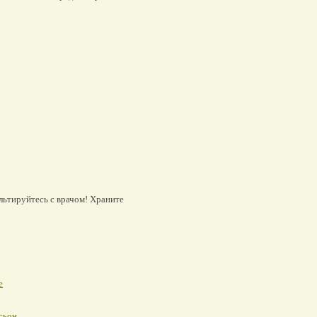
льтируйтесь с врачом! Храните
е
сьон