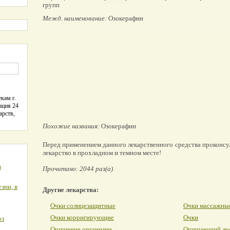
групп
Межд. наименование:
Озокерафин
кам г.
ация 24
арств,
Похожие названия:
Озокерафин
Перед применением данного лекарственного средства проконсу
лекарство в прохладном и темном месте!
я
Прочитано: 2044 раз(а)
зни, в
Другие лекарства:
Очки солнцезащитные
Очки массажны
Очки корригирующие
Очки
оз
Очищение организма
Очищающий ло