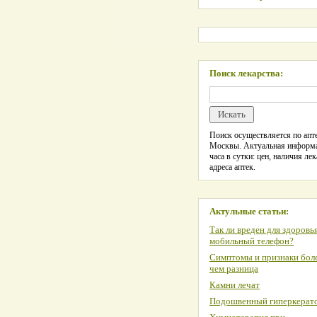
Поиск лекарства:
Поиск осуществляется по апте
Москвы. Актуальная информ
часа в сутки: цен, наличия лек
адреса аптек.
Актульные статьи:
Так ли вреден для здоровь
мобильный телефон?
Симптомы и признаки боле
чем разница
Камни лечат
Подошвенный гиперкерат