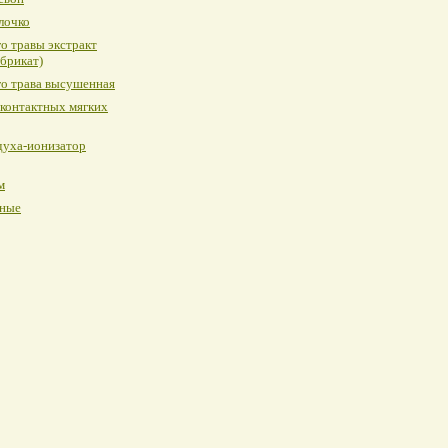
лочко
о травы экстракт
брикат)
о трава высушенная
 контактных мягких
духа-ионизатор
м
ные