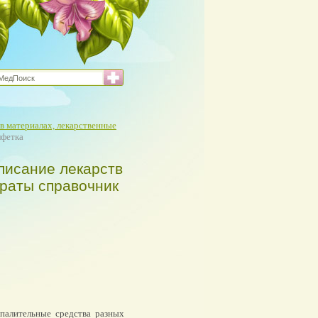
в материалах, лекарственные
лфетка
писание лекарств
араты справочник
палительные средства разных