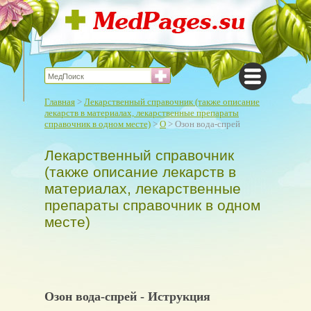
Главная
>
Лекарственный справочник (также описание
лекарств в материалах, лекарственные препараты
справочник в одном месте)
>
О
> Озон вода-спрей
Лекарственный справочник
(также описание лекарств в
материалах, лекарственные
препараты справочник в одном
месте)
Озон вода-спрей - Иструкция