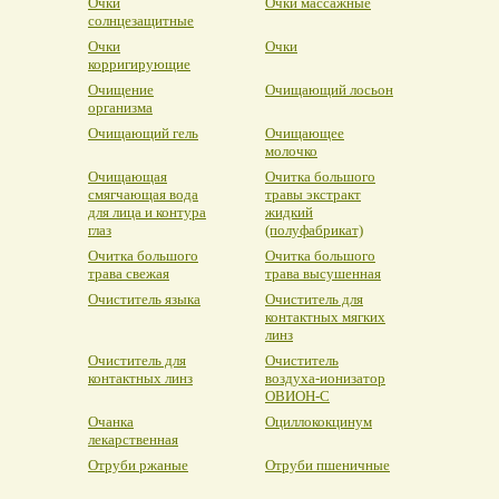
Очки
Очки массажные
солнцезащитные
Очки
Очки
корригирующие
Очищение
Очищающий лосьон
организма
Очищающий гель
Очищающее
молочко
Очищающая
Очитка большого
смягчающая вода
травы экстракт
для лица и контура
жидкий
глаз
(полуфабрикат)
Очитка большого
Очитка большого
трава свежая
трава высушенная
Очиститель языка
Очиститель для
контактных мягких
линз
Очиститель для
Очиститель
контактных линз
воздуха-ионизатор
ОВИОН-С
Очанка
Оциллококцинум
лекарственная
Отруби ржаные
Отруби пшеничные