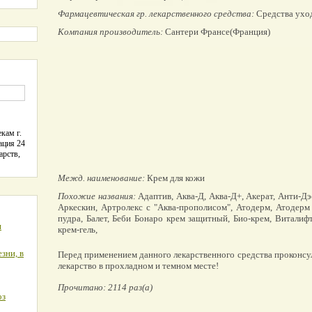
Фармацевтическая гр. лекарственного средства:
Средства уход
Компания производитель:
Сантери Франсе(Франция)
кам г.
ация 24
арств,
Межд. наименование:
Крем для кожи
Похожие названия:
Адаптив, Аква-Д, Аква-Д+, Акерат, Анти-Д
Аркескин, Артролекс с "Аква-прополисом", Атодерм, Атодерм 
пудра, Балет, Беби Бонаро крем защитный, Био-крем, Виталиф
я
крем-гель,
зни, в
Перед применением данного лекарственного средства проконсу
лекарство в прохладном и темном месте!
Прочитано: 2114 раз(а)
оз