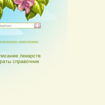
в материалах, лекарственные
писание лекарств
араты справочник