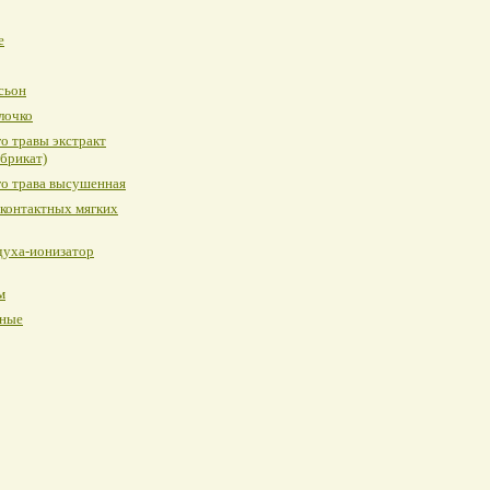
е
сьон
лочко
о травы экстракт
брикат)
о трава высушенная
 контактных мягких
духа-ионизатор
м
ные