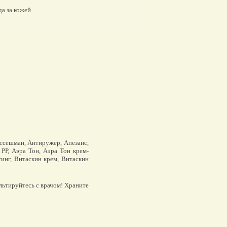
а за кожей
эссешман, Антиружер, Апезанс,
РР, Аэра Тон, Аэра Тон крем-
тинг, Витаскин крем, Витаскин
льтируйтесь с врачом! Храните