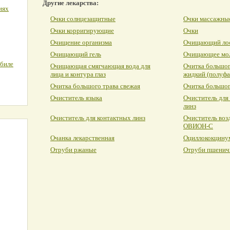
Другие лекарства:
иях
Очки солнцезащитные
Очки массажны
Очки корригирующие
Очки
Очищение организма
Очищающий ло
Очищающий гель
Очищающее мо
обиле
Очищающая смягчающая вода для
Очитка большог
лица и контура глаз
жидкий (полуфа
Очитка большого трава свежая
Очитка большог
Очиститель языка
Очиститель для
линз
Очиститель для контактных линз
Очиститель воз
ОВИОН-С
Очанка лекарственная
Оциллококцину
Отруби ржаные
Отруби пшенич