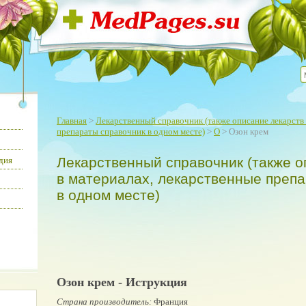
Главная
>
Лекарственный справочник (также описание лекарств 
препараты справочник в одном месте)
>
О
> Озон крем
Лекарственный справочник (также о
дия
в материалах, лекарственные преп
в одном месте)
Озон крем - Иструкция
Страна производитель:
Франция