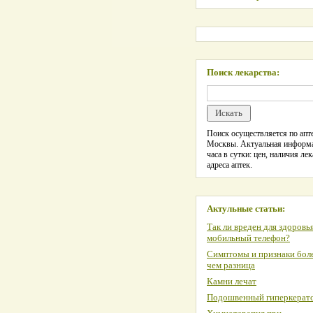
Поиск лекарства:
Поиск осуществляется по апте
Москвы. Актуальная информ
часа в сутки: цен, наличия лек
адреса аптек.
Актульные статьи:
Так ли вреден для здоровь
мобильный телефон?
Симптомы и признаки боле
чем разница
Камни лечат
Подошвенный гиперкерат