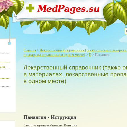
Главная
>
Лекарственный справочник (также описание лекарств 
препараты справочник в одном месте)
>
П
> Панангин
Лекарственный справочник (также о
дия
в материалах, лекарственные преп
в одном месте)
Панангин - Иструкция
Страна производитель:
Венгрия