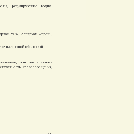
аты, регулирующие водно-
аркам-УБФ, Аспаркам-Ферейн,
ытые пленочной оболочкой
алиемией, при интоксикации
остаточность кровообращения,