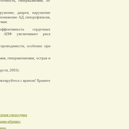
очность, гиперкалиемия, AV
ружение, диарея, нарушение
понижение АД, гипорефлексия,
тмии.
ективность сердечных
оры АПФ увеличивают риск
 проводимости, особенно при
ия, гипермагниемия, острая и
рств, 2003г.
льтируйтесь с врачом! Храните
ерная смородина
ыква-абрикос
лива