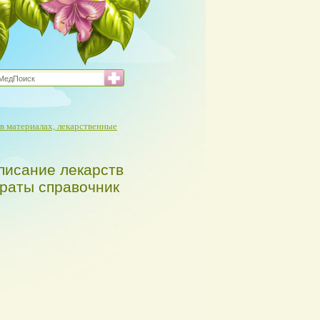
в материалах, лекарственные
писание лекарств
араты справочник