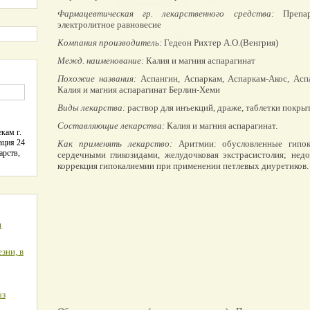
Фармацевтическая гр. лекарственного средства:
Препар
электролитное равновесие
Компания производитель:
Гедеон Рихтер А.О.(Венгрия)
Межд. наименование:
Калия и магния аспарагинат
Похожие названия:
Аспангин, Аспаркам, Аспаркам-Акос, Асп
Калия и магния аспарагинат Берлин-Хеми
Виды лекарства:
раствор для инъекций, драже, таблетки покр
Составляющие лекарства:
Калия и магния аспарагинат.
кам г.
ация 24
Как применять лекарство:
Аритмии: обусловленные гипок
арств,
сердечными гликозидами, желудочковая экстрасистолия; нед
коррекция гипокалиемии при применении петлевых диуретиков.
я
зни, в
оз