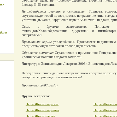
Обратите внимание (противопоказания):
Почечная недостат
иях
блокада II -III степени.
Непредвиденная реакция и осложнения:
Тошнота, головок
внутрижелудочковой проводимости, покраснение лица, жажда, 
угнетение дыхания, нарушение нервно-мышечной пердачи, ари
Связь с другими лекарствами:
Понижает эфф
гликозидов.Калийсберегающие диуретики и ингибит
обиле
гиперкалимии.
Превышение нормы употребления:
Проявляется нарушением
предшествующей патологии проводящей системы.
Обратите внимание:
Ограничения к применению: Гиперкалием
хроническая почечная недостаточность.
Литература: Энциклопедия Лекарств, 2003г, Энциклопедия Лека
Перед применением данного лекарственного средства проконсу
лекарство в прохладном и темном месте!
Прочитано: 2007 раз(а)
Другие лекарства:
Пюре Яблоко-черника
Пюре Яблоко-ч
Пюре Яблоко-черешня
Пюре Яблоко-т
Пюре Яблоко-тыква
Пюре Яблоко-с