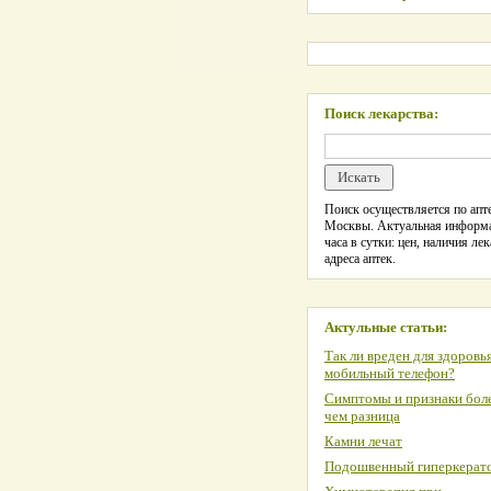
Поиск лекарства:
Поиск осуществляется по апте
Москвы. Актуальная информ
часа в сутки: цен, наличия лек
адреса аптек.
Актульные статьи:
Так ли вреден для здоровь
мобильный телефон?
Симптомы и признаки боле
чем разница
Камни лечат
Подошвенный гиперкерат