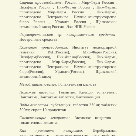
Страна производитель:
Россия , Мир-Фарм Россия ,
Нижфарм Россия , Пик-Фарма Россия , Пик-Фарма,
произведено Мир-Фарм Россия , Пик-Фарма,
произведено Центральное Научно-конструкторское
бюро Россия , Уфавита Россия , Щелковский
витаминный завод Россия , Эхо НПК Россия
Фармацевтическая гр. лекарственного средства:
Ноотропные средства
Компания производитель:
Институт молекулярной
генетики РАН(Россия), Мир-Фарм(Россия),
Нижфарм(Россия), Пик-Фарма(Россия), Пик-Фарма,
произведено Мир-Фарм(Россия), Пик-Фарма,
произведено Центральное Научно-конструкторское
бюро(Россия), Уфавита(Россия), Щелковский
витаминный завод
Межд. наименование:
Гопантеновая кислота
Похожие названия:
Гопантам, Кальция гопантенат,
Пантогама, Пантогама таблетки, Пантокальцин
Виды лекарства:
субстанция, таблетки 250мг, таблетки
500мг, сироп 10 процентов
Составляющие лекарства:
Активное вещество -
гопантеновая кислота.
Как применять лекарство:
Церебральная
недостаточность, гиперкинетические расстройства,