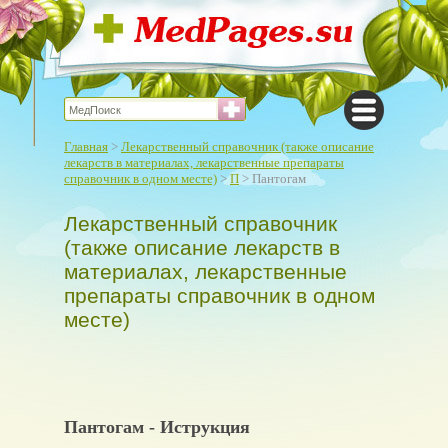
Главная
>
Лекарственный справочник (также описание
лекарств в материалах, лекарственные препараты
справочник в одном месте)
>
П
> Пантогам
Лекарственный справочник
(также описание лекарств в
материалах, лекарственные
препараты справочник в одном
месте)
Пантогам - Иструкция