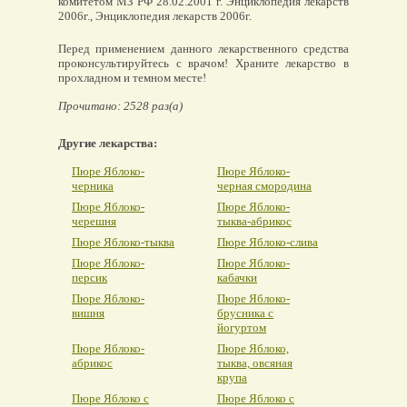
комитетом МЗ РФ 28.02.2001 г. Энциклопедия лекарств
2006г., Энциклопедия лекарств 2006г.
Перед применением данного лекарственного средства
проконсультируйтесь с врачом! Храните лекарство в
прохладном и темном месте!
Прочитано: 2528 раз(а)
Другие лекарства:
Пюре Яблоко-
Пюре Яблоко-
черника
черная смородина
Пюре Яблоко-
Пюре Яблоко-
черешня
тыква-абрикос
Пюре Яблоко-тыква
Пюре Яблоко-слива
Пюре Яблоко-
Пюре Яблоко-
персик
кабачки
Пюре Яблоко-
Пюре Яблоко-
вишня
брусника с
йогуртом
Пюре Яблоко-
Пюре Яблоко,
абрикос
тыква, овсяная
крупа
Пюре Яблоко с
Пюре Яблоко с