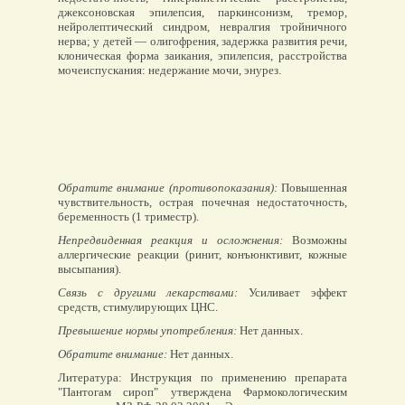
джексоновская эпилепсия, паркинсонизм, тремор,
нейролептический синдром, невралгия тройничного
нерва; у детей — олигофрения, задержка развития речи,
клоническая форма заикания, эпилепсия, расстройства
мочеиспускания: недержание мочи, энурез.
Обратите внимание (противопоказания):
Повышенная
чувствительность, острая почечная недостаточность,
беременность (1 триместр).
Непредвиденная реакция и осложнения:
Возможны
аллергические реакции (ринит, конъюнктивит, кожные
высыпания).
Связь с другими лекарствами:
Усиливает эффект
средств, стимулирующих ЦНС.
Превышение нормы употребления:
Нет данных.
Обратите внимание:
Нет данных.
Литература: Инструкция по применению препарата
"Пантогам сироп" утверждена Фармокологическим