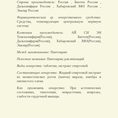
Страна производитель:
Россия , Биотек Россия ,
Дальхимфарм Россия , Хабаровский ХФЗ Россия ,
Эвалар Россия
Фармацевтическая гр. лекарственного средства:
Средства, тонизирующие центральную нервную
систему
Компания производитель:
АЙ СИ ЭН
Томскхимфарм(Россия), Биотек(Россия),
Дальхимфарм(Россия), Хабаровский ХФЗ(Россия),
Эвалар(Россия)
Межд. наименование:
Пантокрин
Похожие названия:
Пантокрин для инъекций
Виды лекарства:
таблетки, экстракт спиртовой
Составляющие лекарства:
Жидкий спиртовой экстракт
из неокостенелых рогов (панты) марала, изюбра и
пятнистого оленя.
Как применять лекарство:
При астенических
состояниях, гипотонии, неврастении, неврозах,
слабости сердечной мышцы.