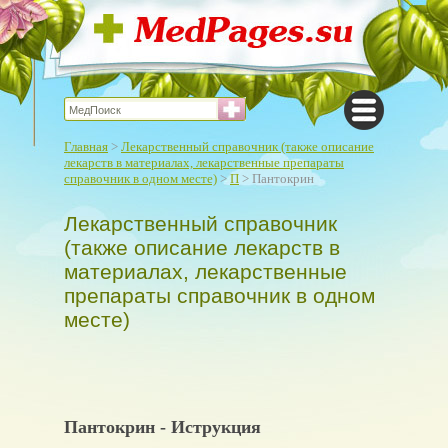
Главная
>
Лекарственный справочник (также описание
лекарств в материалах, лекарственные препараты
справочник в одном месте)
>
П
> Пантокрин
Лекарственный справочник
(также описание лекарств в
материалах, лекарственные
препараты справочник в одном
месте)
Пантокрин - Иструкция