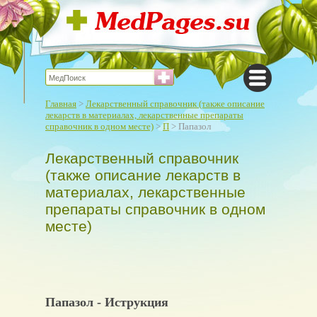
Главная
>
Лекарственный справочник (также описание
лекарств в материалах, лекарственные препараты
справочник в одном месте)
>
П
> Папазол
Лекарственный справочник
(также описание лекарств в
материалах, лекарственные
препараты справочник в одном
месте)
Папазол - Иструкция