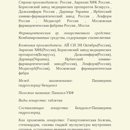
Страна производитель:
Россия , Акрихин ХФК Россия ,
Борисовский завод медицинских препаратов Беларусь ,
Дальхимфарм Россия , Дарница Украина , Ирбитский
химико-фармацевтический завод Россия , Лекформ
Россия , Медисорб Россия , Московская
фармацевтическая фабрика Россия , Мосхи
Фармацевтическая гр. лекарственного средства:
Комбинированные средства, содержащие спазмолитики
Компания производитель:
АЙ СИ ЭН Октябрь(Россия),
Акрихин ХФК(Россия), Борисовский завод медицинских
препаратов(Беларусь), Дальхимфарм(Россия),
Дарница(Украина), Ирбитский химико-
фармацевтический завод(Россия), Лекформ(Россия),
Медисорб(Россия), Московская фармацевтическая
фабри
Межд. наименование:
Папаверина
гидрохлорид+Бендазол
Похожие названия:
Папазол-УБФ
Виды лекарства:
таблетки
Составляющие лекарства:
Бендазол+Папаверина
гидрохлорид.
Как применять лекарство:
Гипертоническая болезнь,
стенокардия, спазмы гладкой мускулатуры внутренних
органов, остаточные явления полиомиелита.