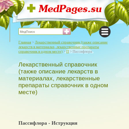
Главная
>
Лекарственный справочник (также описание
лекарств в материалах, лекарственные препараты
справочник в одном месте)
>
П
> Пассифлора
Лекарственный справочник
(также описание лекарств в
материалах, лекарственные
препараты справочник в одном
месте)
Пассифлора - Иструкция