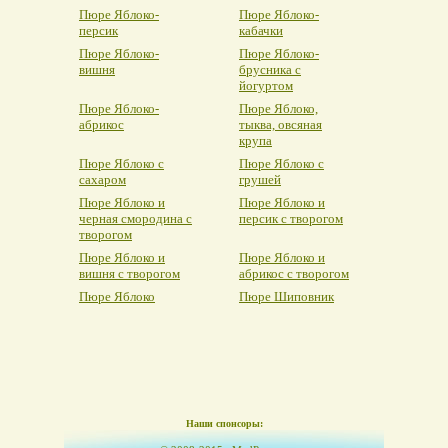
Пюре Яблоко-
Пюре Яблоко-
персик
кабачки
Пюре Яблоко-
Пюре Яблоко-
вишня
брусника с
йогуртом
Пюре Яблоко-
Пюре Яблоко,
абрикос
тыква, овсяная
крупа
Пюре Яблоко с
Пюре Яблоко с
сахаром
грушей
Пюре Яблоко и
Пюре Яблоко и
черная смородина с
персик с творогом
творогом
Пюре Яблоко и
Пюре Яблоко и
вишня с творогом
абрикос с творогом
Пюре Яблоко
Пюре Шиповник
Наши спонсоры: