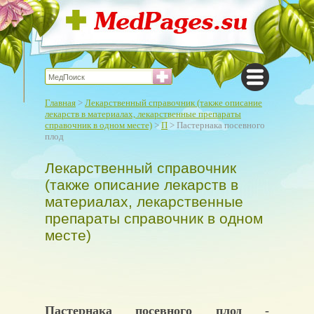
Главная
>
Лекарственный справочник (также описание
лекарств в материалах, лекарственные препараты
справочник в одном месте)
>
П
> Пастернака посевного
плод
Лекарственный справочник
(также описание лекарств в
материалах, лекарственные
препараты справочник в одном
месте)
Пастернака посевного плод -