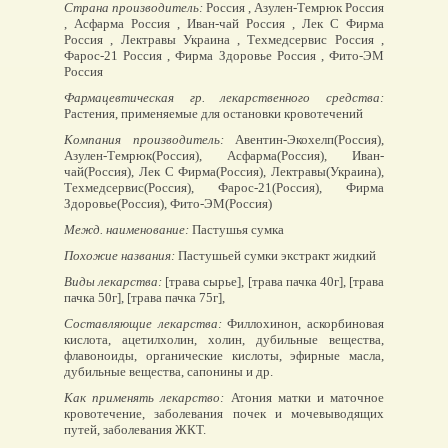
Страна производитель:
Россия , Азулен-Темрюк Россия
, Асфарма Россия , Иван-чай Россия , Лек С Фирма
Россия , Лектравы Украина , Техмедсервис Россия ,
Фарос-21 Россия , Фирма Здоровье Россия , Фито-ЭМ
Россия
Фармацевтическая гр. лекарственного средства:
Растения, применяемые для остановки кровотечений
Компания производитель:
Авентин-Экохелп(Россия),
Азулен-Темрюк(Россия), Асфарма(Россия), Иван-
чай(Россия), Лек С Фирма(Россия), Лектравы(Украина),
Техмедсервис(Россия), Фарос-21(Россия), Фирма
Здоровье(Россия), Фито-ЭМ(Россия)
Межд. наименование:
Пастушья сумка
Похожие названия:
Пастушьей сумки экстракт жидкий
Виды лекарства:
[трава сырье], [трава пачка 40г], [трава
пачка 50г], [трава пачка 75г],
Составляющие лекарства:
Филлохинон, аскорбиновая
кислота, ацетилхолин, холин, дубильные вещества,
флавоноиды, органические кислоты, эфирные масла,
дубильные вещества, сапонины и др.
Как применять лекарство:
Атония матки и маточное
кровотечение, заболевания почек и мочевыводящих
путей, заболевания ЖКТ.