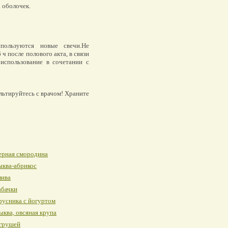
 оболочек.
ользуются новые свечи.Не
ч после полового акта, в связи
использование в сочетании с
льтируйтесь с врачом! Храните
ерная смородина
ыква-абрикос
лива
абачки
усника с йогуртом
ыква, овсяная крупа
 грушей