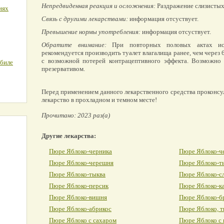
Непредвиденная реакция и осложнения:
Раздражение слизистых
иях
Связь с другими лекарствами:
информация отсуствует.
Превышение нормы употребления:
информация отсуствует.
Обратите внимание:
При повторных половых актах исп
рекомендуется производить туалет влагалища ранее, чем через 6 
с возможной потерей контрацептивного эффекта. Возможно 
обиле
презервативом.
Перед применением данного лекарственного средства проконсу
лекарство в прохладном и темном месте!
Прочитано: 2023 раз(а)
Другие лекарства:
Пюре Яблоко-черника
Пюре Яблоко-ч
Пюре Яблоко-черешня
Пюре Яблоко-т
Пюре Яблоко-тыква
Пюре Яблоко-с
Пюре Яблоко-персик
Пюре Яблоко-к
Пюре Яблоко-вишня
Пюре Яблоко-бр
Пюре Яблоко-абрикос
Пюре Яблоко, т
Пюре Яблоко с сахаром
Пюре Яблоко с