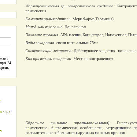
Фармацевтическая гр. лекарственного средства:
Контрацепт
применения
Компания производитель:
Мерц Фарма(Германия)
Межд. наименование:
Ноноксинол
Похожие названия:
АБФ пленка, Концептрол, Ноноксинол, Пате
Виды лекарства:
свечи вагинальные 75мг
Составляющие лекарства:
Действующее вещество - ноноксино
кам г.
Как применять лекарство:
Местная контрацепция.
ация 24
арств,
я
зни, в
Обратите внимание (противопоказания):
Гиперчувств
применению. Анатомические особенности, затрудняющие пр
оз
воспалительные заболевания наружных половых органов.