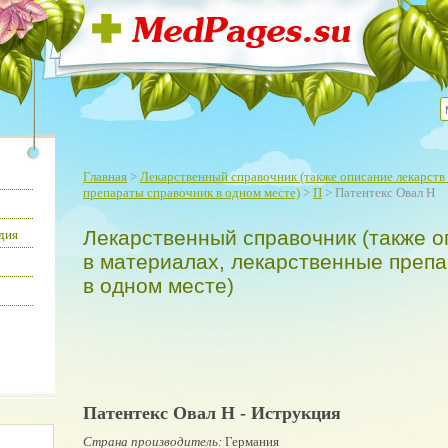
Главная
>
Лекарственный справочник (также описание лекарств 
препараты справочник в одном месте)
>
П
> Патентекс Овал Н
Лекарственный справочник (также о
дия
в материалах, лекарственные преп
в одном месте)
Патентекс Овал Н - Иструкция
Страна производитель:
Германия