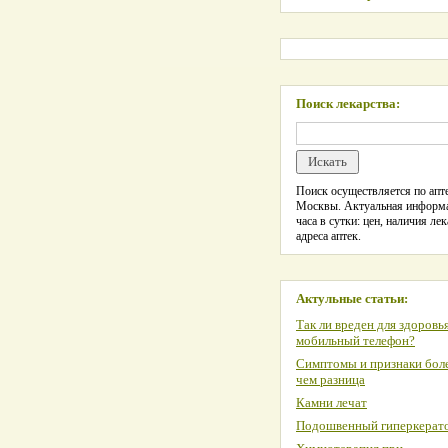
Поиск лекарства:
Поиск осуществляется по апте
Москвы. Актуальная информ
часа в сутки: цен, наличия лек
адреса аптек.
Актульные статьи:
Так ли вреден для здоровь
мобильный телефон?
Симптомы и признаки боле
чем разница
Камни лечат
Подошвенный гиперкерат