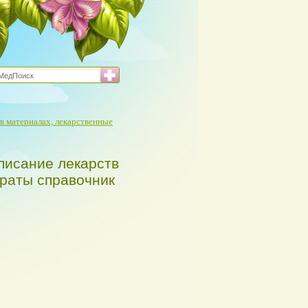
в материалах, лекарственные
писание лекарств
араты справочник