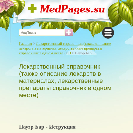
Главная
>
Лекарственный справочник (также описание
лекарств в материалах, лекарственные препараты
справочник в одном месте)
>
П
> Пауэр Бар
Лекарственный справочник
(также описание лекарств в
материалах, лекарственные
препараты справочник в одном
месте)
Пауэр Бар - Иструкция