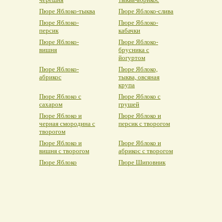
Пюре Яблоко-тыква
Пюре Яблоко-слива
Пюре Яблоко-
Пюре Яблоко-
персик
кабачки
Пюре Яблоко-
Пюре Яблоко-
вишня
брусника с
йогуртом
Пюре Яблоко-
Пюре Яблоко,
абрикос
тыква, овсяная
крупа
Пюре Яблоко с
Пюре Яблоко с
сахаром
грушей
Пюре Яблоко и
Пюре Яблоко и
черная смородина с
персик с творогом
творогом
Пюре Яблоко и
Пюре Яблоко и
вишня с творогом
абрикос с творогом
Пюре Яблоко
Пюре Шиповник