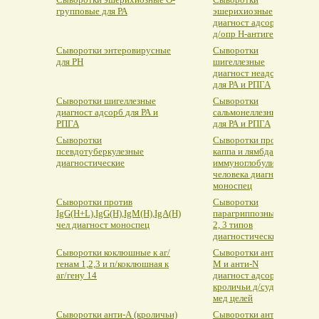
групповые для РА
эшерихиозные
диагност адсорб
д/опр Н-антигена
Сыворотки энтеровирусные
Сыворотки
для РН
шигеллезные
диагност неадсорб
для РА и РПГА
Сыворотки шигеллезные
Сыворотки
диагност адсорб для РА и
сальмонеллезные
РПГА
для РА и РПГА
Сыворотки
Сыворотки против
псевдотуберкулезные
каппа и лямбда
диагностические
иммуноглобулинов
человека диагност
моноспец
Сыворотки против
Сыворотки
IgG(H+L),IgG(H),IgM(H),IgA(H)
парагриппозные 1,
чел диагност моноспец
2, 3 типов
диагностические
Сыворотки коклюшные к аг/
Сыворотки анти-
генам 1,2,3 и п/коклюшная к
М и анти-N
аг/гену 14
диагност адсорб
кроличьи д/суд
мед целей
Сыворотки анти-А (кроличьи)
Сыворотки анти-