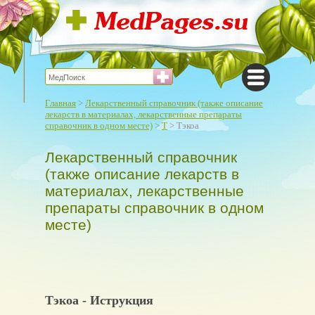
Главная
>
Лекарственный справочник (также описание
лекарств в материалах, лекарственные препараты
справочник в одном месте)
>
Т
> Тэкоа
Лекарственный справочник
(также описание лекарств в
материалах, лекарственные
препараты справочник в одном
месте)
Тэкоа - Иструкция