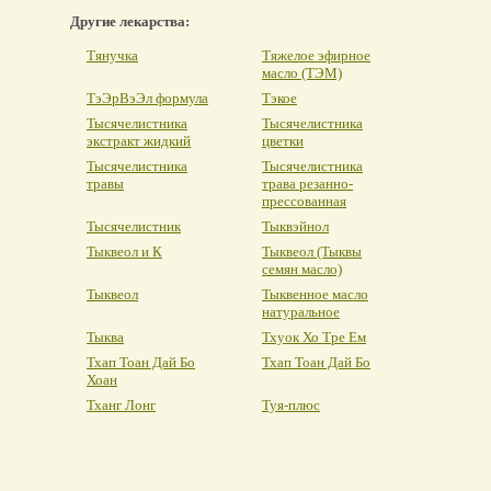
Другие лекарства:
Тянучка
Тяжелое эфирное
масло (ТЭМ)
ТэЭрВэЭл формула
Тэкое
Тысячелистника
Тысячелистника
экстракт жидкий
цветки
Тысячелистника
Тысячелистника
травы
трава резанно-
прессованная
Тысячелистник
Тыквэйнол
Тыквеол и К
Тыквеол (Тыквы
семян масло)
Тыквеол
Тыквенное масло
натуральное
Тыква
Тхуок Хо Тре Ем
Тхап Тоан Дай Бо
Тхап Тоан Дай Бо
Хоан
Тханг Лонг
Туя-плюс