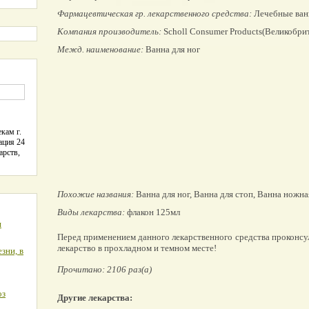
Фармацевтическая гр. лекарственного средства:
Лечебные ва
Компания производитель:
Scholl Consumer Products(Великобри
Межд. наименование:
Ванна для ног
кам г.
ация 24
арств,
Похожие названия:
Ванна для ног, Ванна для стоп, Ванна ножна
Виды лекарства:
флакон 125мл
я
Перед применением данного лекарственного средства проконсу
лекарство в прохладном и темном месте!
зни, в
Прочитано: 2106 раз(а)
оз
Другие лекарства: