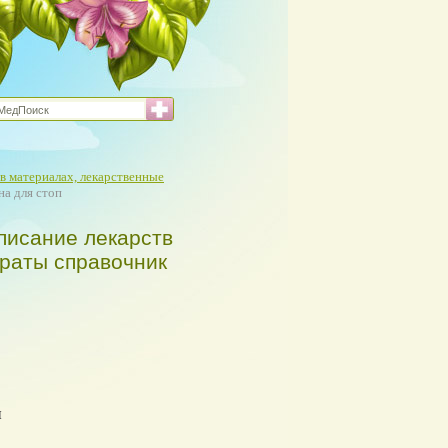
в материалах, лекарственные
на для стоп
писание лекарств
араты справочник
я