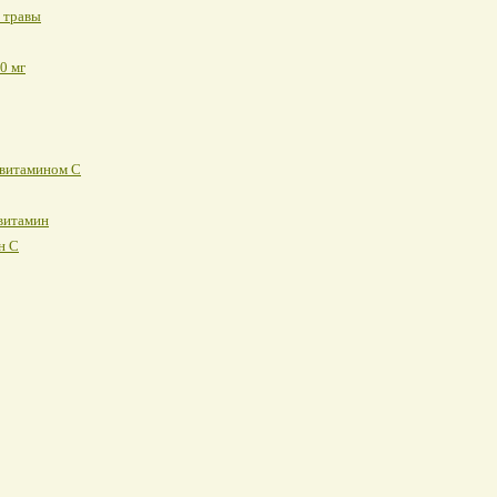
 травы
0 мг
 витамином С
витамин
н С