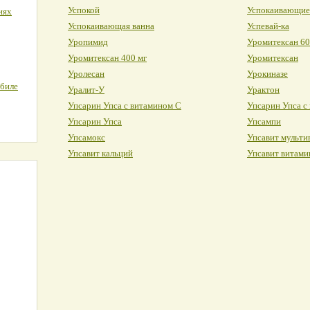
Успокой
Успокаивающие
иях
Успокаивающая ванна
Успевай-ка
Уропимид
Уромитексан 60
Уромитексан 400 мг
Уромитексан
Уролесан
Урокиназе
обиле
Уралит-У
Урактон
Упсарин Упса с витамином С
Упсарин Упса с
Упсарин Упса
Упсампи
Упсамокс
Упсавит мульти
Упсавит кальций
Упсавит витами