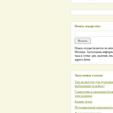
Поиск лекарства:
Поиск осуществляется по апте
Москвы. Актуальная информ
часа в сутки: цен, наличия лек
адреса аптек.
Актульные статьи:
Так ли вреден для здоровь
мобильный телефон?
Симптомы и признаки боле
чем разница
Камни лечат
Подошвенный гиперкерат