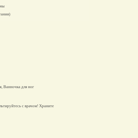
нны
тания)
я, Ванночка для ног
льтируйтесь с врачом! Храните