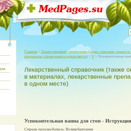
Главная
>
Лекарственный справочник (также описание лекарств 
препараты справочник в одном месте)
>
У
> Успокоительная ван
Лекарственный справочник (также о
дия
в материалах, лекарственные преп
в одном месте)
Успокоительная ванна для стоп - Иструкци
Страна производитель:
Великобритания